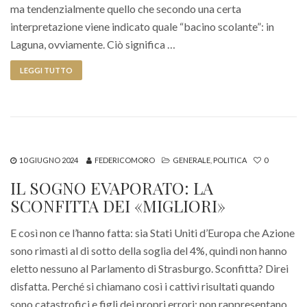
ma tendenzialmente quello che secondo una certa
interpretazione viene indicato quale “bacino scolante”: in
Laguna, ovviamente. Ciò significa …
LEGGI TUTTO
10 GIUGNO 2024
FEDERICOMORO
GENERALE
,
POLITICA
0
IL SOGNO EVAPORATO: LA
SCONFITTA DEI «MIGLIORI»
E così non ce l’hanno fatta: sia Stati Uniti d’Europa che Azione
sono rimasti al di sotto della soglia del 4%, quindi non hanno
eletto nessuno al Parlamento di Strasburgo. Sconfitta? Direi
disfatta. Perché si chiamano così i cattivi risultati quando
sono catastrofici e figli dei propri errori: non rappresentano