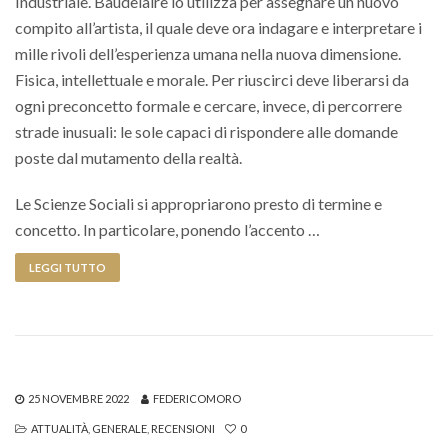
Industriale. Baudelaire lo utilizza per assegnare un nuovo
compito all’artista, il quale deve ora indagare e interpretare i
mille rivoli dell’esperienza umana nella nuova dimensione.
Fisica, intellettuale e morale. Per riuscirci deve liberarsi da
ogni preconcetto formale e cercare, invece, di percorrere
strade inusuali: le sole capaci di rispondere alle domande
poste dal mutamento della realtà.
Le Scienze Sociali si appropriarono presto di termine e
concetto. In particolare, ponendo l’accento …
LEGGI TUTTO
25 NOVEMBRE 2022
FEDERICOMORO
ATTUALITÀ
,
GENERALE
,
RECENSIONI
0