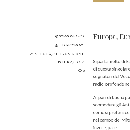
Europa, Eur
22 MAGGIO 2019
FEDERICOMORO
ATTUALITÀ
,
CULTURA
,
GENERALE
,
Si parla molto di Eu
POLITICA
,
STORIA
di questa singolare
0
sognatori del Vecc
radici profonde ne
Al pari di buona p
scomodare gli Antic
come si preferisce 
nel campo del Mito
invece, pare …