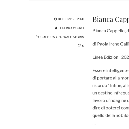
Bianca Capp
8 DICEMBRE 2020
FEDERICOMORO
Bianca Cappello, d
CULTURA
,
GENERALE
,
STORIA
di Paola Irene Gal
0
Linea Edizioni, 20
Essere intelligente
di portare alla mor
ricordo? Infine, al
un destino infreque
lavoro d’indagine 
dire di poterci co
quello della nobil
…