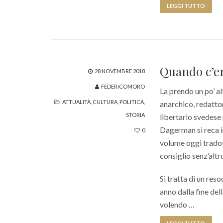
LEGGI TUTTO
Quando c’er
28 NOVEMBRE 2018
FEDERICOMORO
La prendo un po’ al
ATTUALITÀ
,
CULTURA
,
POLITICA
,
anarchico, redattor
STORIA
libertario svedese 
Dagerman si reca in
0
volume oggi tradot
consiglio senz’altro
Si tratta di un res
anno dalla fine de
volendo …