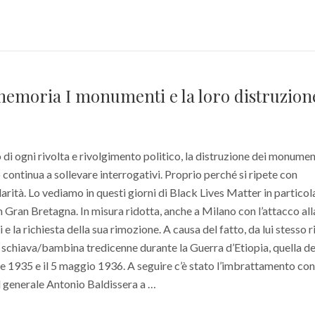
memoria I monumenti e la loro distruzion
di ogni rivolta e rivolgimento politico, la distruzione dei monumen
continua a sollevare interrogativi. Proprio perché si ripete con
rità. Lo vediamo in questi giorni di Black Lives Matter in particol
 in Gran Bretagna. In misura ridotta, anche a Milano con l’attacco all
 e la richiesta della sua rimozione. A causa del fatto, da lui stesso r
a schiava/bambina tredicenne durante la Guerra d’Etiopia, quella de
bre 1935 e il 5 maggio 1936. A seguire c’è stato l’imbrattamento con
l generale Antonio Baldissera a …