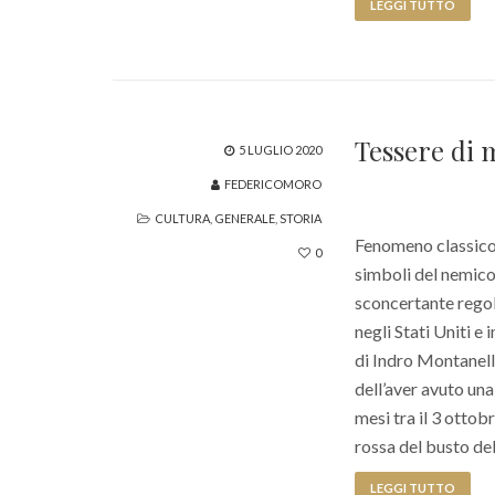
LEGGI TUTTO
Tessere di 
5 LUGLIO 2020
FEDERICOMORO
CULTURA
,
GENERALE
,
STORIA
Fenomeno classico 
0
simboli del nemico 
sconcertante regola
negli Stati Uniti e
di Indro Montanelli
dell’aver avuto un
mesi tra il 3 otto
rossa del busto de
LEGGI TUTTO