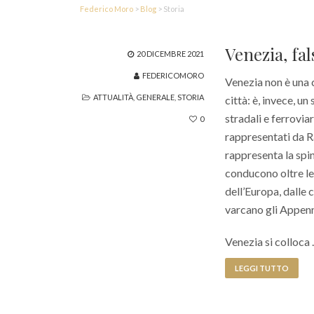
Federico Moro
>
Blog
>
Storia
Venezia, fal
20 DICEMBRE 2021
FEDERICOMORO
Venezia non è una 
ATTUALITÀ
,
GENERALE
,
STORIA
città: è, invece, un
stradali e ferrovia
0
rappresentati da R
rappresenta la spin
conducono oltre le
dell’Europa, dalle 
varcano gli Appenn
Venezia si colloca
LEGGI TUTTO