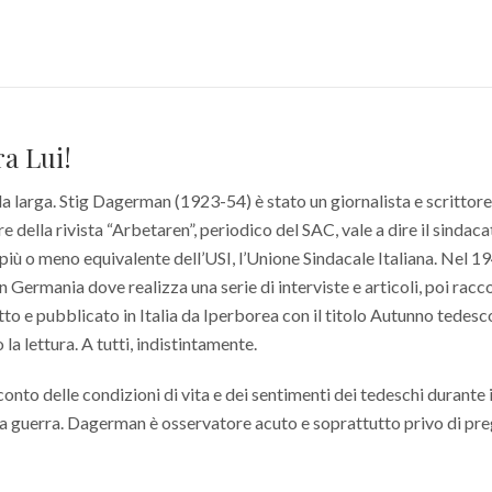
a Lui!
la larga. Stig Dagerman (1923-54) è stato un giornalista e scrittor
e della rivista “Arbetaren”, periodico del SAC, vale a dire il sindac
più o meno equivalente dell’USI, l’Unione Sindacale Italiana. Nel 1
 Germania dove realizza una serie di interviste e articoli, poi raccol
to e pubblicato in Italia da Iperborea con il titolo Autunno tedesc
 la lettura. A tutti, indistintamente.
oconto delle condizioni di vita e dei sentimenti dei tedeschi durante 
lla guerra. Dagerman è osservatore acuto e soprattutto privo di pre