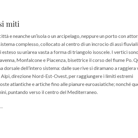
si miti
città e neanche un’isola o un arcipelago, neppure un porto con atto
 sistema complesso, collocato al centro di un incrocio di assi fluviali
ri esteso su un’area vasta a forma di triangolo isoscele. I vertici son
avenna, Monfalcone e Piacenza, bisettrice il corso del fiume Po. 
a dorsale dell’intero sistema: dalle sue rive si diramano a raggiera 
 Alpi, direzione Nord-Est-Ovest, per raggiungere i limiti estremi
coste atlantiche e artiche fino alle pianure euroasiatiche; nonché qu
ini, puntando verso il centro del Mediterraneo.
 …