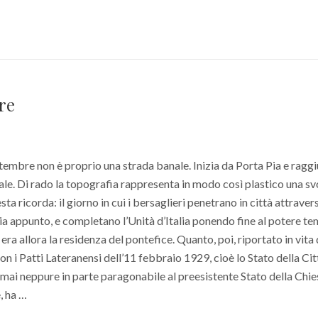
re
embre non è proprio una strada banale. Inizia da Porta Pia e raggi
ale. Di rado la topografia rappresenta in modo così plastico una sv
ta ricorda: il giorno in cui i bersaglieri penetrano in città attraver
Pia appunto, e completano l’Unità d’Italia ponendo fine al potere t
o era allora la residenza del pontefice. Quanto, poi, riportato in vita
n i Patti Lateranensi dell’11 febbraio 1929, cioè lo Stato della Cit
mai neppure in parte paragonabile al preesistente Stato della Chies
, ha …