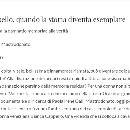
ello, quando la storia diventa esemplare
alla damnatio memoriae alla verità
li Mastrodonato
20
, colta, vitale, bellissima e innamorata riamata, può diventare colp
te? Alla distruzione dei propri resti e quindi all’abrasione sistemati
la dannazione persino della memoria residua? Per una donna non si t
nte. Vale per la cronaca, lo rintracciamo nella storia. Grazie al gra
documentale e di ricerca di Paola Irene Galli Mastrodonato, oggi 
nfrontare senza più zone d’ombra con uno dei casi simbolo di tale d
donna veneziana Bianca Cappello. Una vicenda che si colloca a caval