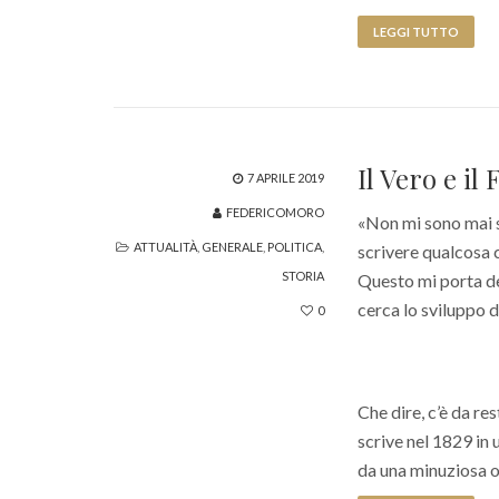
LEGGI TUTTO
Il Vero e il 
7 APRILE 2019
FEDERICOMORO
«Non mi sono mai s
ATTUALITÀ
,
GENERALE
,
POLITICA
,
scrivere qualcosa ch
STORIA
Questo mi porta den
cerca lo sviluppo d
0
Che dire, c’è da res
scrive nel 1829 in 
da una minuziosa op