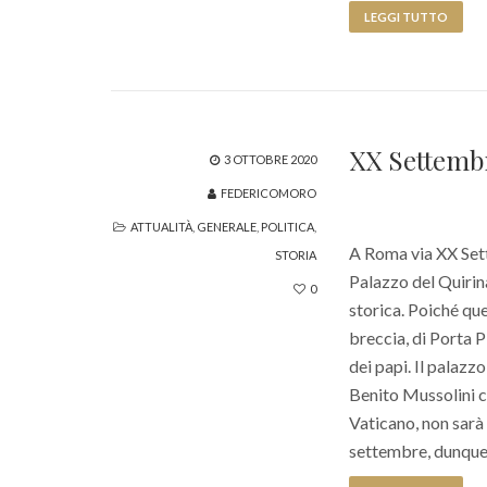
LEGGI TUTTO
XX Settemb
3 OTTOBRE 2020
FEDERICOMORO
ATTUALITÀ
,
GENERALE
,
POLITICA
,
A Roma via XX Sett
STORIA
Palazzo del Quirin
0
storica. Poiché ques
breccia, di Porta 
dei papi. Il palazz
Benito Mussolini co
Vaticano, non sarà 
settembre, dunque