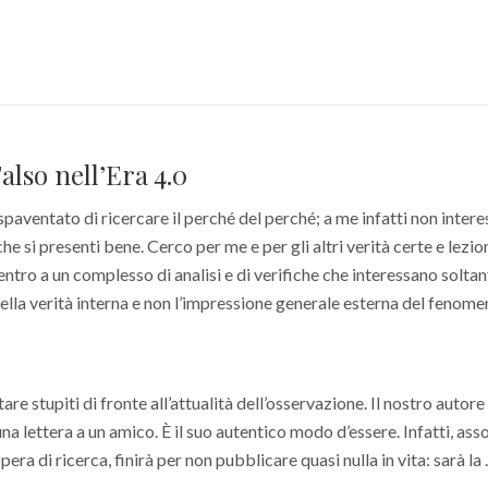
Falso nell’Era 4.0
paventato di ricercare il perché del perché; a me infatti non intere
e si presenti bene. Cerco per me e per gli altri verità certe e lezioni
tro a un complesso di analisi e di verifiche che interessano soltan
ella verità interna e non l’impressione generale esterna del fenome
tare stupiti di fronte all’attualità dell’osservazione. Il nostro autore
una lettera a un amico. È il suo autentico modo d’essere. Infatti, ass
era di ricerca, finirà per non pubblicare quasi nulla in vita: sarà la