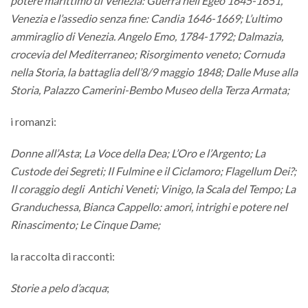
potere marittimo di Venezia: Guerra nell’Egeo 1645-1651,
Venezia e l’assedio senza fine: Candia 1646-1669; L’ultimo
ammiraglio di Venezia. Angelo Emo, 1784-1792; Dalmazia,
crocevia del Mediterraneo; Risorgimento veneto; Cornuda
nella Storia, la battaglia dell’8/9 maggio 1848; Dalle Muse alla
Storia, Palazzo Camerini-Bembo Museo della Terza Armata;
i romanzi:
Donne all’Asta
;
La Voce della Dea;
L’Oro e l’Argento;
La
Custode dei Segreti;
Il Fulmine e il Ciclamoro; Flagellum Dei?;
Il coraggio degli Antichi Veneti; Vinigo, la Scala del Tempo; La
Granduchessa,
Bianca Cappello: amori, intrighi e potere nel
Rinascimento; Le Cinque Dame;
la raccolta di racconti:
Storie a pelo d’acqua
;