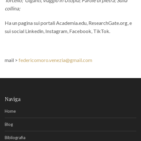
Torcello;
Giganti, viaggio in Utopia; Parole di pietra; Sulla
collina;
Ha un pagina sui portali Academia.edu, ResearchGate.org, e
sui social Linkedin, Instagram, Facebook, TikTok.
mail >
federicomoro.venezia@gmail.com
Naviga
Home
Blog
Bibliografia