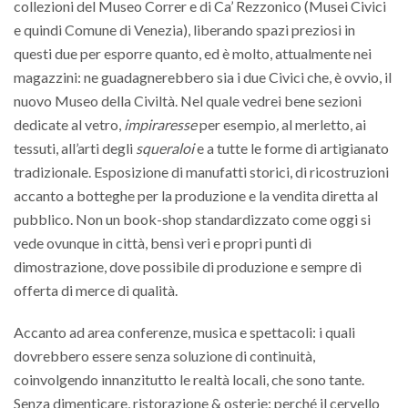
collezioni del Museo Correr e di Ca’ Rezzonico (Musei Civici
e quindi Comune di Venezia), liberando spazi preziosi in
questi due per esporre quanto, ed è molto, attualmente nei
magazzini: ne guadagnerebbero sia i due Civici che, è ovvio, il
nuovo Museo della Civiltà. Nel quale vedrei bene sezioni
dedicate al vetro,
impiraresse
per esempio
,
al merletto, ai
tessuti, all’arti degli
squeraloi
e a tutte le forme di artigianato
tradizionale. Esposizione di manufatti storici, di ricostruzioni
accanto a botteghe per la produzione e la vendita diretta al
pubblico. Non un book-shop standardizzato come oggi si
vede ovunque in città, bensì veri e propri punti di
dimostrazione, dove possibile di produzione e sempre di
offerta di merce di qualità.
Accanto ad area conferenze, musica e spettacoli: i quali
dovrebbero essere senza soluzione di continuità,
coinvolgendo innanzitutto le realtà locali, che sono tante.
Senza dimenticare, ristorazione & osterie: perché il cervello