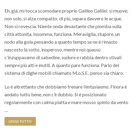
Eh, già, mi tocca scomodare proprio Galileo Galilei: si muove;
non solo, si alza compatto; di più, separa davvero le acque.
Non si rovescia. Niente onda devastante che piomba sulla
città attonita. Insomma, funziona. Meraviglia, stupore, un
nodo alla gola pensando a quanto tempo se ne è rimasto
nascosto là sotto, inoperoso, mentre noi quassù
c’inzuppavamo di salsedine, sudore e rabbia dentro stivali
sempre più alti e inutili. A quanto pare funziona. Parlo del
sistema di dighe mobili chiamato M.o.S.E., penso sia chiaro.
Lo è altrettanto che dobbiamo frenare l’entusiasmo. Finora è
andato tutto bene, non c’è dubbio. Si è posizionato
regolarmente con calma piatta e mare mosso spinto da vento
…
LEGGI TUTTO