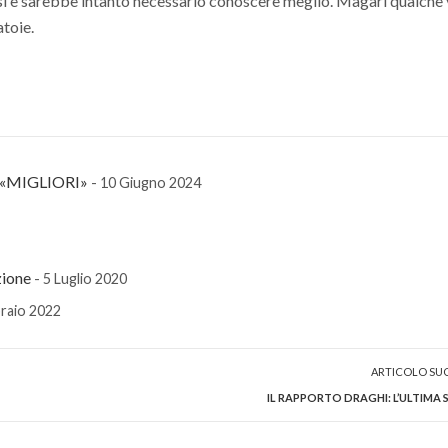
rarsi e sarebbe intanto necessario conoscere meglio. Magari qualche 
atoie.
«MIGLIORI»
- 10 Giugno 2024
zione
- 5 Luglio 2020
braio 2022
ARTICOLO SU
IL RAPPORTO DRAGHI: L’ULTIMA 