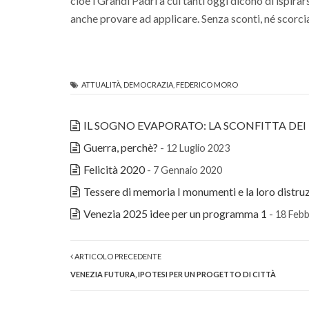
cioè i Grandi Padri a cui tanti oggi dicono di ispi
anche provare ad applicare. Senza sconti, né scorci
ATTUALITÀ
,
DEMOCRAZIA
,
FEDERICO MORO
IL SOGNO EVAPORATO: LA SCONFITTA DEI 
Guerra, perchè?
- 12 Luglio 2023
Felicità 2020
- 7 Gennaio 2020
Tessere di memoria I monumenti e la loro distru
Venezia 2025 idee per un programma 1
- 18 Feb
ARTICOLO PRECEDENTE
VENEZIA FUTURA, IPOTESI PER UN PROGETTO DI CITTÀ