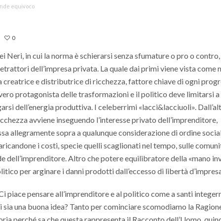
grande equivoco
0
dei Neri, in cui la norma è schierarsi senza sfumature o pro o contro,
etrattori dell’impresa privata. La quale dai primi viene vista come
 creatrice e distributrice di ricchezza, fattore chiave di ogni prog
vero protagonista delle trasformazioni e il politico deve limitarsi a
rsi dell’energia produttiva. I celeberrimi «lacci&lacciuoli». Dall’al
ricchezza avviene inseguendo l’interesse privato dell’imprenditore,
assa allegramente sopra a qualunque considerazione di ordine socia
icandone i costi, specie quelli scaglionati nel tempo, sulle comuni
e dell’imprenditore. Altro che potere equilibratore della «mano inv
itico per arginare i danni prodotti dall’eccesso di libertà d’impresa
Ci piace pensare all’imprenditore e al politico come a santi integer
rti sia una buona idea? Tanto per cominciare scomodiamo la Ragione
Storia perché sa che questa rappresenta il Racconto dell’Uomo, quind