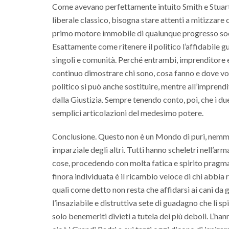
Come avevano perfettamente intuito Smith e Stuart 
liberale classico, bisogna stare attenti a mitizzare
primo motore immobile di qualunque progresso soci
Esattamente come ritenere il politico l’affidabile g
singoli e comunità. Perché entrambi, imprenditore
continuo dimostrare chi sono, cosa fanno e dove vog
politico si può anche sostituire, mentre all’imprendi
dalla Giustizia. Sempre tenendo conto, poi, che i
semplici articolazioni del medesimo potere.
Conclusione. Questo non è un Mondo di puri, nemmen
imparziale degli altri. Tutti hanno scheletri nell’ar
cose, procedendo con molta fatica e spirito pragmati
finora individuata è il ricambio veloce di chi abbia
quali come detto non resta che affidarsi ai cani da gu
l’insaziabile e distruttiva sete di guadagno che li s
solo benemeriti divieti a tutela dei più deboli. L’ha