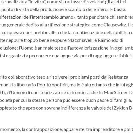
 analizzata “in vitro”, come si trattasse di svelarne gli asettici
al punto di vista della produzione e scambio delle merci. E basta.
anifestazioni dell’interscambio umano», tanto per citare chi sembr
 un generale dedito alla riflessione strategica come Clausewitz. Il 
er cui questa non sarebbe altro che la «continuazione della politica c
nte neppure troppo bene neppure Macchiavelli e Raimondo di
lusione: l’Uomo è animale teso all’autovalorizzazione, in ogni amb
ui si organizzi a percorrere qualunque via pur di raggiungere l’obiett
irito collaborativo teso a risolvere i problemi posti dall’esistenza
nista libertario Petr Kropotkin, ma lo è altrettanto che in lui agi
tti, «l’Unico» di quel teorizzatore di frontiera che fu Max Stirner. D
cietà per cui la stessa persona può essere buon padre di famiglia,
a spietato che apre con sovrana indifferenza le valvole del Zyklon B 
 momento, la contrapposizione, apparente, tra imprenditore e polit