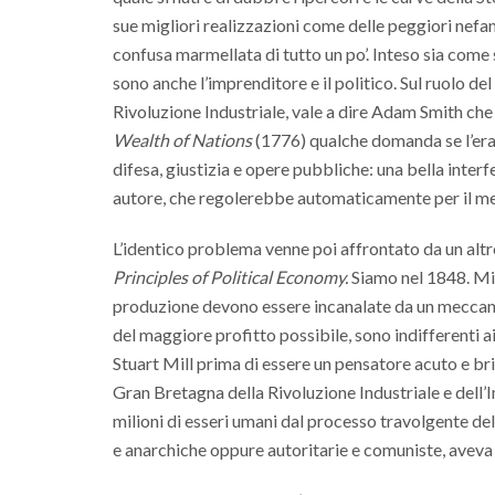
sue migliori realizzazioni come delle peggiori nefa
confusa marmellata di tutto un po’. Inteso sia come
sono anche l’imprenditore e il politico. Sul ruolo de
Rivoluzione Industriale, vale a dire Adam Smith che
Wealth of Nations
(1776) qualche domanda se l’era po
difesa, giustizia e opere pubbliche: una bella inter
autore, che regolerebbe automaticamente per il megl
L’identico problema venne poi affrontato da un altr
Principles of Political Economy.
Siamo nel 1848. Mill
produzione devono essere incanalate da un meccanis
del maggiore profitto possibile, sono indifferenti ai d
Stuart Mill prima di essere un pensatore acuto e bril
Gran Bretagna della Rivoluzione Industriale e dell’I
milioni di esseri umani dal processo travolgente dell’
e anarchiche oppure autoritarie e comuniste, aveva 