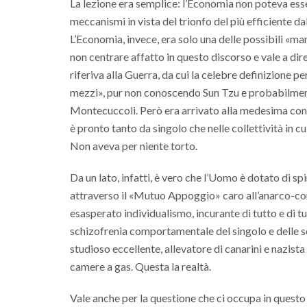
La lezione era semplice: l’Economia non poteva essere
meccanismi in vista del trionfo del più efficiente d
L’Economia, invece, era solo una delle possibili «m
non centrare affatto in questo discorso e vale a dire
riferiva alla Guerra, da cui la celebre definizione p
mezzi», pur non conoscendo Sun Tzu e probabilme
Montecuccoli. Però era arrivato alla medesima conc
è pronto tanto da singolo che nelle collettività in c
Non aveva per niente torto.
Da un lato, infatti, è vero che l’Uomo è dotato di sp
attraverso il «Mutuo Appoggio» caro all’anarco-comu
esasperato individualismo, incurante di tutto e di tu
schizofrenia comportamentale del singolo e delle so
studioso eccellente, allevatore di canarini e nazist
camere a gas. Questa la realtà.
Vale anche per la questione che ci occupa in questo