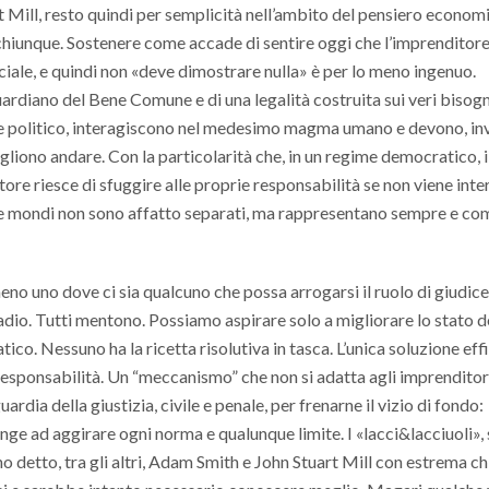
Mill, resto quindi per semplicità nell’ambito del pensiero econom
 chiunque. Sostenere come accade di sentire oggi che l’imprenditore 
ale, e quindi non «deve dimostrare nulla» è per lo meno ingenuo.
uardiano del Bene Comune e di una legalità costruita sui veri bisogn
 e politico, interagiscono nel medesimo magma umano e devono, inv
liono andare. Con la particolarità che, in un regime democratico, i
tore riesce di sfuggire alle proprie responsabilità se non viene int
 due mondi non sono affatto separati, ma rappresentano sempre e c
o uno dove ci sia qualcuno che possa arrogarsi il ruolo di giudice
madio. Tutti mentono. Possiamo aspirare solo a migliorare lo stato d
co. Nessuno ha la ricetta risolutiva in tasca. L’unica soluzione eff
 responsabilità. Un “meccanismo” che non si adatta agli imprenditori
ardia della giustizia, civile e penale, per frenarne il vizio di fondo:
pinge ad aggirare ogni norma e qualunque limite. I «lacci&lacciuoli»,
nno detto, tra gli altri, Adam Smith e John Stuart Mill con estrema c