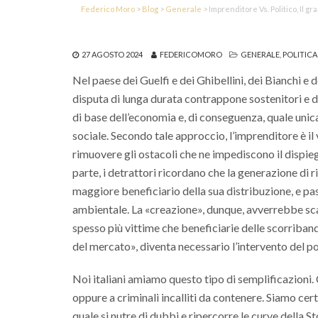
Federico Moro
>
Blog
>
Generale
>
Imprenditore Vs. Politico, Il 
27 AGOSTO 2024
FEDERICOMORO
GENERALE
,
POLITICA
Nel paese dei Guelfi e dei Ghibellini, dei Bianchi e 
disputa di lunga durata contrappone sostenitori e d
di base dell’economia e, di conseguenza, quale unica
sociale. Secondo tale approccio, l’imprenditore è il 
rimuovere gli ostacoli che ne impediscono il dispiega
parte, i detrattori ricordano che la generazione di 
maggiore beneficiario della sua distribuzione, e p
ambientale. La «creazione», dunque, avverrebbe scar
spesso più vittime che beneficiarie delle scorriband
del mercato», diventa necessario l’intervento del pol
Noi italiani amiamo questo tipo di semplificazioni. 
oppure a criminali incalliti da contenere. Siamo ce
quale si nutre di dubbi e ripercorre le curve della 