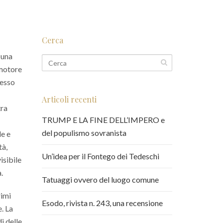
Cerca
 una
 motore
resso
Articoli recenti
tra
TRUMP E LA FINE DELL’IMPERO e
del populismo sovranista
le e
tà,
Un’idea per il Fontego dei Tedeschi
isibile
.
Tatuaggi ovvero del luogo comune
rimi
Esodo, rivista n. 243, una recensione
. La
i delle