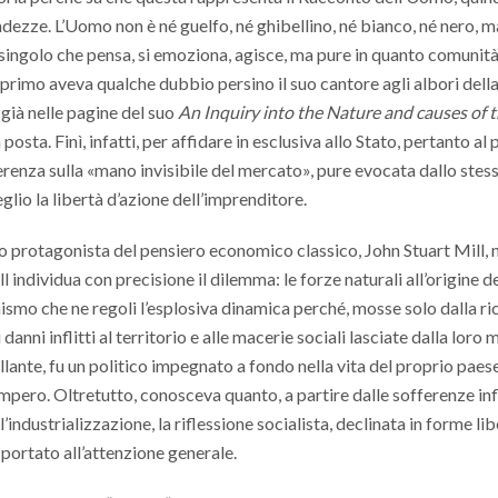
ndezze. L’Uomo non è né guelfo, né ghibellino, né bianco, né nero, m
 singolo che pensa, si emoziona, agisce, ma pure in quanto comunità
l primo aveva qualche dubbio persino il suo cantore agli albori dell
 già nelle pagine del suo
An Inquiry into the Nature and causes of 
sta. Finì, infatti, per affidare in esclusiva allo Stato, pertanto al p
ferenza sulla «mano invisibile del mercato», pure evocata dallo stes
io la libertà d’azione dell’imprenditore.
o protagonista del pensiero economico classico, John Stuart Mill, n
 individua con precisione il dilemma: le forze naturali all’origine de
mo che ne regoli l’esplosiva dinamica perché, mosse solo dalla ri
anni inflitti al territorio e alle macerie sociali lasciate dalla loro 
lante, fu un politico impegnato a fondo nella vita del proprio paese
mpero. Oltretutto, conosceva quanto, a partire dalle sofferenze infl
industrializzazione, la riflessione socialista, declinata in forme lib
portato all’attenzione generale.