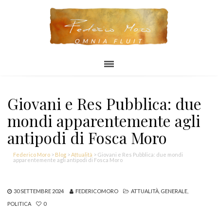
OMNIA FLUIT
Giovani e Res Pubblica: due
mondi apparentemente agli
antipodi di Fosca Moro
Federico Moro
>
Blog
>
Attualità
>
Giovani e Res Pubblica: due mondi
apparentemente agli antipodi di Fosca Moro
30 SETTEMBRE 2024
FEDERICOMORO
ATTUALITÀ
,
GENERALE
,
POLITICA
0