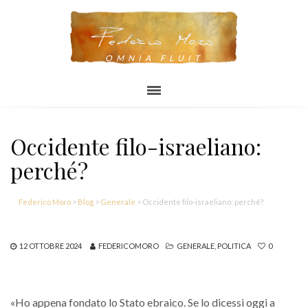
OMNIA FLUIT
Occidente filo-israeliano:
perché?
Federico Moro
>
Blog
>
Generale
>
Occidente filo-israeliano: perché?
12 OTTOBRE 2024
FEDERICOMORO
GENERALE
,
POLITICA
0
«Ho appena fondato lo Stato ebraico. Se lo dicessi oggi a