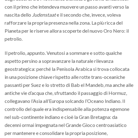
con il primo che intendeva muovere un passo avanti verso la
nascita dello
Judenstaat
e il secondo che, invece, voleva
rafforzare la propria presenza nella zona. La più ricca del
Pianeta per le riserve allora scoperte del nuovo Oro Nero: il
petrolio.
Il petrolio, appunto. Venutosi a sommare e sotto qualche
aspetto persino a sopravanzare la naturale rilevanza
geostrategica: perché la Penisola Arabica si trova collocata
in una posizione chiave rispetto alle rotte trans-oceaniche
passanti per Suez e lo stretto di Bab el Mandeb, ma anche alle
antiche vie d’acqua che, sfruttando il passaggio di Hormuz,
collegavano l’Asia all’Europa solcando l’Oceano Indiano. Il
controllo del quale era indispensabile alla potenza egemone
nel sub-continente indiano e cioè la Gran Bretagna: da
decenni ormai impegnata nel Grande Gioco centroasiatico
per mantenere e consolidare la propria posizione,