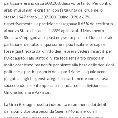
partizione, erano circa 608.000, dieci volte tanto. Per contro,
arabi musulmani e cristiani con l’aggiunta dei drusi nello
stesso 1947 erano 1.237.000. Quindi 33% e 67%
rispettivamente. La partizione assegnava il 65% del territorio
al nuovo Stato d’Israele e il 35% agli arabi. Il Movimento
Sionista s’impegnò allo spasimo per far passare l’idea che tale
partizione, del tutto iniqua come si può facilmente capire,
fosse giustificata dal diritto degli ebrei a vedersi risarciti per
l’Olocausto. Tale punto di vista fece senz’altro breccia in
molte coscienze, ma non fu per niente alla base delle decisioni
politiche, a partire proprio dalla partizione. La quale venne
piegata a logiche geostrategiche, esattamente come stava
succedendo in contemporanea in India, con la divisione tra
Unione Indiana e Pakistan.
La Gran Bretagna, uscita indebolita e sommersa dai debiti
dalla pur vittoriosa Seconda Guerra Mondiale, con il
supporto, in funzione anti-sovietica, del nuovo Impero di