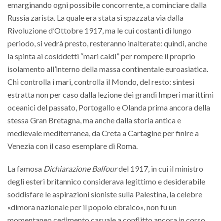
emarginando ogni possibile concorrente, a cominciare dalla
Russia zarista. La quale era stata sì spazzata via dalla
Rivoluzione d’Ottobre 1917, ma le cui costanti di lungo
periodo, si vedrà presto, resteranno inalterate: quindi, anche
la spinta ai cosiddetti “mari caldi” per rompere il proprio
isolamento all’interno della massa continentale euroasiatica.
Chi controlla i mari, controlla il Mondo, del resto: sintesi
estratta non per caso dalla lezione dei grandi Imperi marittimi
oceanici del passato, Portogallo e Olanda prima ancora della
stessa Gran Bretagna, ma anche dalla storia antica e
medievale mediterranea, da Creta a Cartagine per finire a
Venezia con il caso esemplare di Roma.
La famosa
Dichiarazione Balfour
del 1917, in cui il ministro
degli esteri britannico considerava legittimo e desiderabile
soddisfare le aspirazioni sioniste sulla Palestina, la celebre
«dimora nazionale per il popolo ebraico», non fu un
momentaneo cedimento casuale a conflitto ancora in corso,