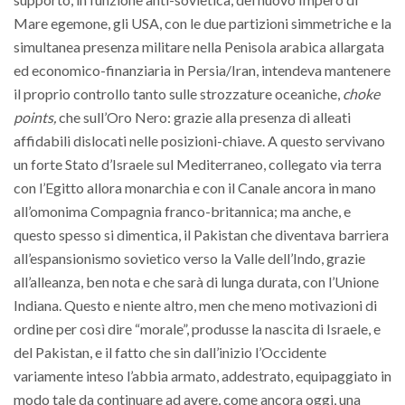
Mare egemone, gli USA, con le due partizioni simmetriche e la
simultanea presenza militare nella Penisola arabica allargata
ed economico-finanziaria in Persia/Iran, intendeva mantenere
il proprio controllo tanto sulle strozzature oceaniche,
choke
points,
che sull’Oro Nero: grazie alla presenza di alleati
affidabili dislocati nelle posizioni-chiave. A questo servivano
un forte Stato d’Israele sul Mediterraneo, collegato via terra
con l’Egitto allora monarchia e con il Canale ancora in mano
all’omonima Compagnia franco-britannica; ma anche, e
questo spesso si dimentica, il Pakistan che diventava barriera
all’espansionismo sovietico verso la Valle dell’Indo, grazie
all’alleanza, ben nota e che sarà di lunga durata, con l’Unione
Indiana. Questo e niente altro, men che meno motivazioni di
ordine per così dire “morale”, produsse la nascita di Israele, e
del Pakistan, e il fatto che sin dall’inizio l’Occidente
variamente inteso l’abbia armato, addestrato, equipaggiato in
modo tale da continuare ad avere, come ancora oggi, una