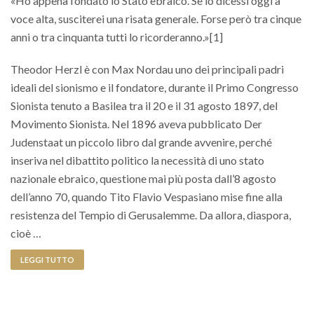
«Ho appena fondato lo Stato ebraico. Se lo dicessi oggi a
voce alta, susciterei una risata generale. Forse però tra cinque
anni o tra cinquanta tutti lo ricorderanno.»[1]
Theodor Herzl è con Max Nordau uno dei principali padri
ideali del sionismo e il fondatore, durante il Primo Congresso
Sionista tenuto a Basilea tra il 20 e il 31 agosto 1897, del
Movimento Sionista. Nel 1896 aveva pubblicato Der
Judenstaat un piccolo libro dal grande avvenire, perché
inseriva nel dibattito politico la necessità di uno stato
nazionale ebraico, questione mai più posta dall’8 agosto
dell’anno 70, quando Tito Flavio Vespasiano mise fine alla
resistenza del Tempio di Gerusalemme. Da allora, diaspora,
cioè …
LEGGI TUTTO