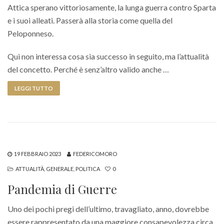
Attica sperano vittoriosamente, la lunga guerra contro Sparta
e i suoi alleati. Passerà alla storia come quella del
Peloponneso.
Qui non interessa cosa sia successo in seguito, ma l’attualità
del concetto. Perché è senz’altro valido anche …
LEGGI TUTTO
19 FEBBRAIO 2023
FEDERICOMORO
ATTUALITÀ
,
GENERALE
,
POLITICA
0
Pandemia di Guerre
Uno dei pochi pregi dell’ultimo, travagliato, anno, dovrebbe
essere rappresentato da una maggiore consapevolezza circa