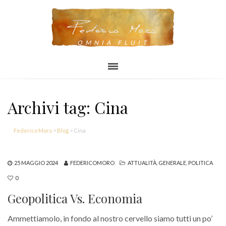
OMNIA FLUIT
Archivi tag: Cina
Federico Moro
>
Blog
>
Cina
25 MAGGIO 2024
FEDERICOMORO
ATTUALITÀ
,
GENERALE
,
POLITICA
0
Geopolitica Vs. Economia
Ammettiamolo, in fondo al nostro cervello siamo tutti un po’