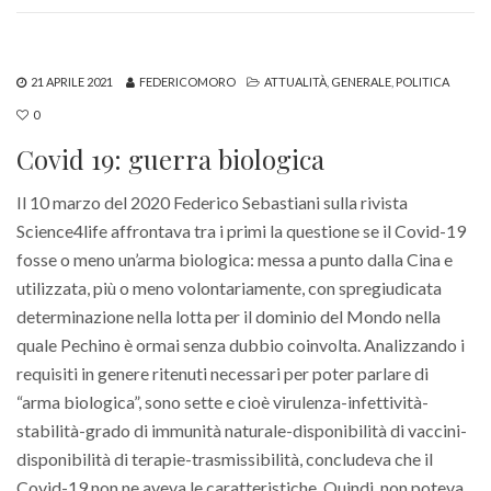
21 APRILE 2021
FEDERICOMORO
ATTUALITÀ
,
GENERALE
,
POLITICA
0
Covid 19: guerra biologica
Il 10 marzo del 2020 Federico Sebastiani sulla rivista
Science4life affrontava tra i primi la questione se il Covid-19
fosse o meno un’arma biologica: messa a punto dalla Cina e
utilizzata, più o meno volontariamente, con spregiudicata
determinazione nella lotta per il dominio del Mondo nella
quale Pechino è ormai senza dubbio coinvolta. Analizzando i
requisiti in genere ritenuti necessari per poter parlare di
“arma biologica”, sono sette e cioè virulenza-infettività-
stabilità-grado di immunità naturale-disponibilità di vaccini-
disponibilità di terapie-trasmissibilità, concludeva che il
Covid-19 non ne aveva le caratteristiche. Quindi, non poteva