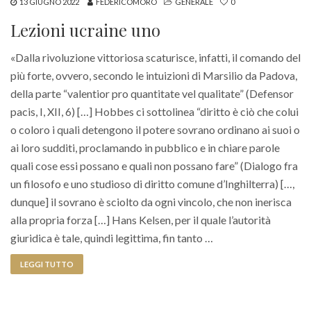
13 GIUGNO 2022
FEDERICOMORO
GENERALE
0
Lezioni ucraine uno
«Dalla rivoluzione vittoriosa scaturisce, infatti, il comando del
più forte, ovvero, secondo le intuizioni di Marsilio da Padova,
della parte “valentior pro quantitate vel qualitate” (Defensor
pacis, I, XII, 6) […] Hobbes ci sottolinea “diritto è ciò che colui
o coloro i quali detengono il potere sovrano ordinano ai suoi o
ai loro sudditi, proclamando in pubblico e in chiare parole
quali cose essi possano e quali non possano fare” (Dialogo fra
un filosofo e uno studioso di diritto comune d’Inghilterra) […,
dunque] il sovrano è sciolto da ogni vincolo, che non inerisca
alla propria forza […] Hans Kelsen, per il quale l’autorità
giuridica è tale, quindi legittima, fin tanto …
LEGGI TUTTO