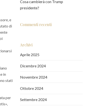
Cosa cambierà con Trump
presidente?
ssore, e
Commenti recenti
utato di
dente
oi
Archivi
zionarsi
Aprile 2025
Dicembre 2024
siano
e in
Novembre 2024
ono stati
Ottobre 2024
ata per
Settembre 2024
tis»,