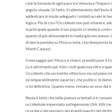
cioè la formula di ogni pace tra Venezia e l’Impero
angolo visuale. Di fatto, il rallentamento dell’invio 
addestrare in modo adeguato i soldati ucraini in te
logica. Più di così l’Occidente non può ottenere, allo
la principale quando il suo popolo si renderà conto
quanto di più abbondante in realtà già non avesse. L’
di lancia puntata su Mosca resta. Una linea posta lun
Monti Carpazi.
Il messaggio per Mosca è chiaro: prenditi pure il Do
Lo è altrettanto per Kiev: cedi qualcosa oltre a quan
Occidente che uscirebbe vittorioso sia sul piano mil
incomparabilmente superiori, che politico: le democ
crisi definitiva. Quanto meno, restano un osso duro
Resta il fatto che nelle pianure orientali si è consum
occidentale imperniato sull’egemonia USA. Altri ne 
ricordarsi del pensiero dei grandi maestri del diri