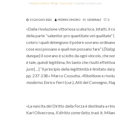
Federico Moro
>
Blog
>
Generale
>
Lezioni ucraine uno
13 GIUGNO 2022
FEDERICOMORO
GENERALE
0
«Dalla rivoluzione vittoriosa scaturisce, infatti, il
della parte “valentior pro quantitate vel qualitate” (
coloro i quali detengono il potere sovrano ordinano 
cose essi possano e quali non possano fare” (
Dialog
dunque] il sovrano è sciolto da ogni vincolo, che non
è tale, quindi legittima, fin tanto che risulti effett
jure
[…] “il principio della legittimità è limitato dal p
pp. 237-238.» Marco Cossutta, «Ribellione e rivolu
moderno,
Enrico Ferri (cur.), Atti del Convegno, N
«La nascita del Diritto dalla Forza è destinata a rim
Karl Olivecrona,
Il diritto come fatto,
trad. it. Mila