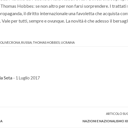
 Thomas Hobbes: se non altro per non farsi sorprendere. I trattati
 propaganda, il diritto internazionale una favoletta che acquista co
 Vale per tutti, sempre e ovunque. La novità è che adesso il bersagl
OLIVECRONA
,
RUSSIA
,
THOMAS HOBBES
,
UCRAINA
la Seta
- 1 Luglio 2017
ARTICOLO SU
NA
NAZIONI E NAZIONALISMO X