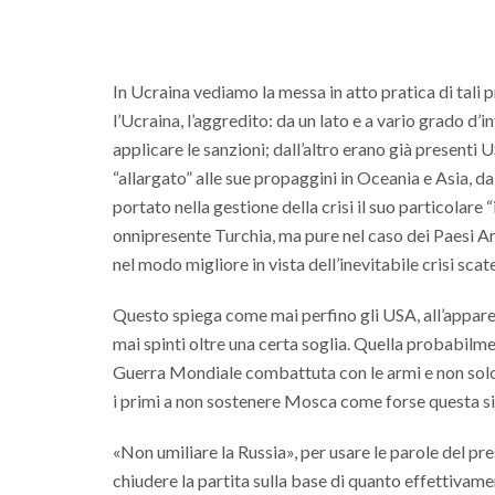
In Ucraina vediamo la messa in atto pratica di tali pr
l’Ucraina, l’aggredito: da un lato e a vario grado d’i
applicare le sanzioni; dall’altro erano già presenti
“allargato” alle sue propaggini in Oceania e Asia, d
portato nella gestione della crisi il suo particolare
onnipresente Turchia, ma pure nel caso dei Paesi Ara
nel modo migliore in vista dell’inevitabile crisi scate
Questo spiega come mai perfino gli USA, all’apparenz
mai spinti oltre una certa soglia. Quella probabilm
Guerra Mondiale combattuta con le armi e non solo in 
i primi a non sostenere Mosca come forse questa s
«Non umiliare la Russia», per usare le parole del pr
chiudere la partita sulla base di quanto effettivame