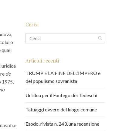
Cerca
Padova,
colui o
 quali
Articoli recenti
giuridica
TRUMP E LA FINE DELL’IMPERO e
ure
de
del populismo sovranista
no 1975,
smo
Un’idea per il Fontego dei Tedeschi
Tatuaggi ovvero del luogo comune
Esodo, rivista n. 243, una recensione
ilosofi.»