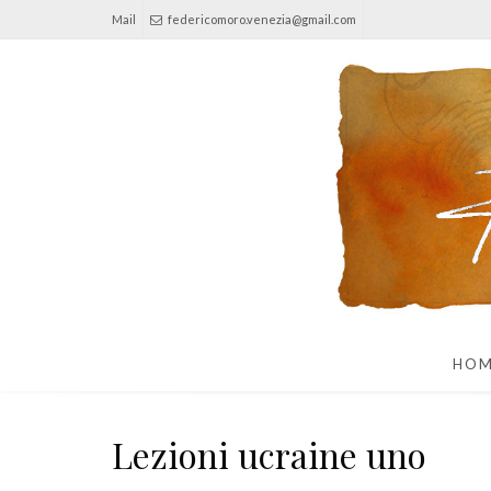
Mail
federicomoro.venezia@gmail.com
HO
Lezioni ucraine uno