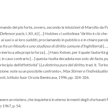
 comando del più forte, ovvero, secondo le intuizioni di Marsilio da 
Defensor pacis,
I, XII, 6) […] Hobbes ci sottolinea “diritto è ciò che 
ai suoi o ai loro sudditi, proclamando in pubblico e in chiare parole
o fra un filosofo e uno studioso di diritto comune d’Inghilterra
) […,
 inerisca alla propria forza […] Hans Kelsen, per il quale l’autorità 
iva; in caso contrario […] questa risulta decaduta non solo
de facto,
p
rincipio dell’effettività” (
La dottrina pura del diritto,
trad. it. Tori
zione: note su un possibile confronto»,
Max Stirner e l’individuali
apoli, Istituto Suor Orsola Benincasa, 1996, pp. 324-326.
anere un mistero, che inquieterà in eterno le menti degli sfortunati f
no 1967, p. 54.