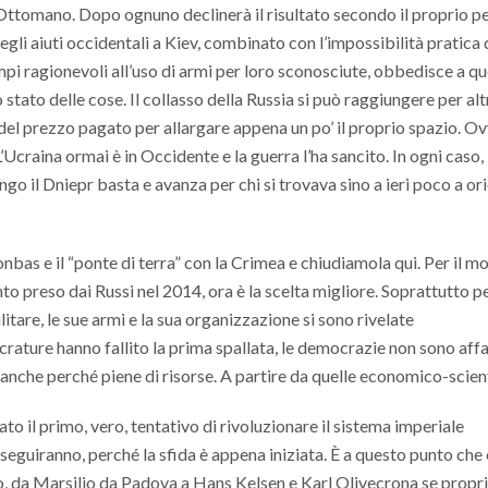
 Ottomano. Dopo ognuno declinerà il risultato secondo il proprio p
degli aiuti occidentali a Kiev, combinato con l’impossibilità pratica 
mpi ragionevoli all’uso di armi per loro sconosciute, obbedisce a q
 stato delle cose. Il collasso della Russia si può raggiungere per alt
 del prezzo pagato per allargare appena un po’ il proprio spazio. Ov
Ucraina ormai è in Occidente e la guerra l’ha sancito. In ogni caso,
go il Dniepr basta e avanza per chi si trovava sino a ieri poco a or
nbas e il “ponte di terra” con la Crimea e chiudiamola qui. Per il 
to preso dai Russi nel 2014, ora è la scelta migliore. Soprattutto p
itare, le sue armi e la sua organizzazione si sono rivelate
rature hanno fallito la prima spallata, le democrazie non sono affa
 anche perché piene di risorse. A partire da quelle economico-scient
ato il primo, vero, tentativo di rivoluzionare il sistema imperiale
seguiranno, perché la sfida è appena iniziata. È a questo punto che
tto, da Marsilio da Padova a Hans Kelsen e Karl Olivecrona se propr