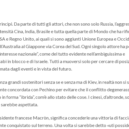
incipi. Da parte di tutti gli attori, che non sono solo Russia, l’aggre
ntensità Cina, India, Brasile e tutta quella parte di Mondo che ha rifi
 USA e Regno Unito, ai quali si sono aggiunti Unione Europea e Occi
all’Australia al Giappone via Corea del Sud. Ogni singolo attore ha p
 “interesse nazionale”, come del tutto evidente nell’ambiguissima e
bi in blocco e di Israele. Tutti a muoversi solo per cercare di posi
nata dagli eventi e in vista del futuro.
a grandi sostenitori senza se e senza ma di Kiev, in realtà non si 
ente concordata con Pechino per evitare che il conflitto degenerass
forma “ibrida”, com’è allo stato delle cose. I cinesi, d’altronde, s
i sarebbe aspettata.
esidente francese Macròn, significa concederle una vittoria di facci
nte conquistato sul terreno. Una volta si sarebbe detto «uti posside