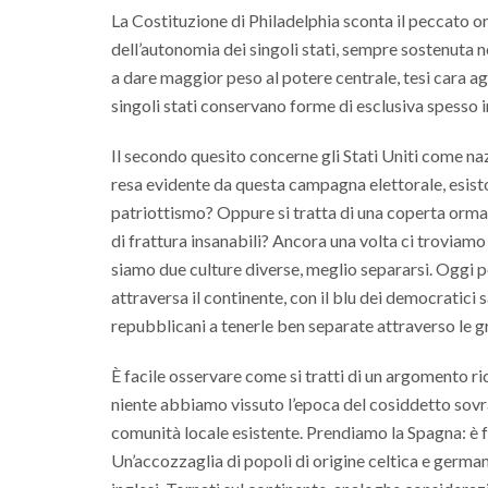
La Costituzione di Philadelphia sconta il peccato ori
dell’autonomia dei singoli stati, sempre sostenuta n
a dare maggior peso al potere centrale, tesi cara ag
singoli stati conservano forme di esclusiva spesso i
Il secondo quesito concerne gli Stati Uniti come n
resa evidente da questa campagna elettorale, esisto
patriottismo? Oppure si tratta di una coperta ormai
di frattura insanabili? Ancora una volta ci troviamo
siamo due culture diverse, meglio separarsi. Oggi p
attraversa il continente, con il blu dei democratici 
repubblicani a tenerle ben separate attraverso le gr
È facile osservare come si tratti di un argomento ri
niente abbiamo vissuto l’epoca del cosiddetto sovr
comunità locale esistente. Prendiamo la Spagna: è fr
Un’accozzaglia di popoli di origine celtica e germa