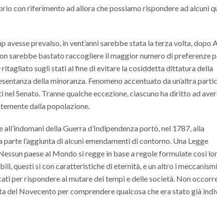
oprio con riferimento ad allora che possiamo rispondere ad alcuni qu
 avesse prevalso, in vent’anni sarebbe stata la terza volta, dopo 
non sarebbe bastato raccogliere il maggior numero di preferenze p
itagliato sugli stati al fine di evitare la cosiddetta dittatura della
esentanza della minoranza. Fenomeno accentuato da un’altra partic
tti nel Senato. Tranne qualche eccezione, ciascuno ha diritto ad ave
temente dalla popolazione.
 all’indomani della Guerra d’Indipendenza portò, nel 1787, alla
 a parte l’aggiunta di alcuni emendamenti di contorno. Una Legge
. Nessun paese al Mondo si regge in base a regole formulate così l
li, questi sì con caratteristiche di eternità, e un altro i meccanism
cati per rispondere al mutare dei tempi e delle società. Non occorr
sta del Novecento per comprendere qualcosa che era stato già indi