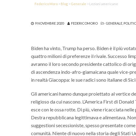
Federico Moro
>
Blog
>
Generale
>
Lezioni americane
9 NOVEMBRE 2020
FEDERICOMORO
GENERALE
,
POLITI
Biden ha vinto, Trump ha perso. Biden è il più vota
quattro milioni di preferenze il rivale. Successo limp
avranno il loro secondo presidente cattolico di orig
di ascendenza indo-afro-giamaicana quale vice-pres
in realtà Giacoppa: le sue radici sono italiane di Sicil
Gli americani hanno dunque proiettato al vertice d
religioso da cui nascono. L’America First di Donal
esce con le ossa rotte. Di più, viene ricacciata nell
Destra repubblicana legittimava e alimentava. Non è
suggestioni secessioniste, spesso presentate come ra
comunità. Niente di nuovo nella storia degli Stati U