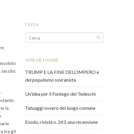
Cerca
re
Articoli recenti
 assoluto
l Jacobs
TRUMP E LA FINE DELL’IMPERO e
del populismo sovranista
o-
Un’idea per il Fontego dei Tedeschi
estante,
he la
Tatuaggi ovvero del luogo comune
o
Esodo, rivista n. 243, una recensione
varie
a tra gli