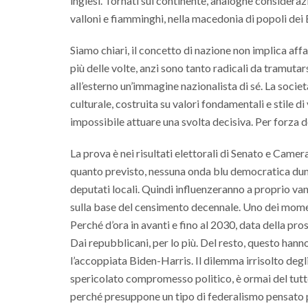
inglesi. Tornati sul continente, analoghe consideraz
valloni e fiamminghi, nella macedonia di popoli dei 
Siamo chiari, il concetto di nazione non implica affa
più delle volte, anzi sono tanto radicali da tramutar
all’esterno un’immagine nazionalista di sé. La soc
culturale, costruita su valori fondamentali e stile d
impossibile attuare una svolta decisiva. Per forza d
La prova è nei risultati elettorali di Senato e Came
quanto previsto, nessuna onda blu democratica dun
deputati locali. Quindi influenzeranno a proprio vanta
sulla base del censimento decennale. Uno dei moment
Perché d’ora in avanti e fino al 2030, data della pros
Dai repubblicani, per lo più. Del resto, questo hanno
l’accoppiata Biden-Harris. Il dilemma irrisolto degli 
spericolato compromesso politico, è ormai del tutt
perché presuppone un tipo di federalismo pensato pe