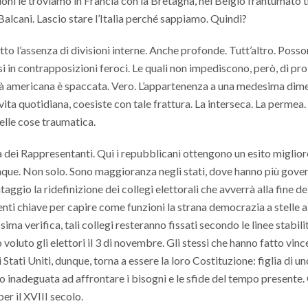
ioni le troviamo in Francia con la Bretagna, nel Belgio frantumato t
Balcani. Lascio stare l’Italia perché sappiamo. Quindi?
tto l’assenza di divisioni interne. Anche profonde. Tutt’altro. Posson
si in contrapposizioni feroci. Le quali non impediscono, però, di pro
ietà americana è spaccata. Vero. L’appartenenza a una medesima dim
i vita quotidiana, coesiste con tale frattura. La interseca. La permea
elle cose traumatica.
ra dei Rappresentanti. Qui i repubblicani ottengono un esito miglior
que. Non solo. Sono maggioranza negli stati, dove hanno più gover
ggio la ridefinizione dei collegi elettorali che avverrà alla fine de
i chiave per capire come funzioni la strana democrazia a stelle a 
sima verifica, tali collegi resteranno fissati secondo le linee stabili
 voluto gli elettori il 3 di novembre. Gli stessi che hanno fatto vinc
Stati Uniti, dunque, torna a essere la loro Costituzione: figlia di un
o inadeguata ad affrontare i bisogni e le sfide del tempo presente
r il XVIII secolo.