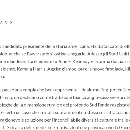
CA
0
to candidato presidente della storia americana. Ha distaccato di olt
ido, anche se l’avversario si ostina a negarlo. Adesso gli Stati Uniti
ine irlandese, il precedente fu John F. Kennedy, e la prima donna in
idente, Kamala Harris. Aggiungiamoci pure la nuova first lady, Jil
ia.
el paese una coppia che ben rappresenta l’ideale melting-pot entic
d Trump, da declinarsi come tradizione bianca anglo-sassone e prot
e pieghe della dimensione rurale e del profondo Sud l’onda razzista c
 certo un caso che in molti suoi ambienti si stessero riaffacciand
gionevole soluzione per l’inconciliabile diversità culturale tra le 
niti. Si tratta delle medesime motivazioni che provocarono la Guerr