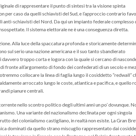
ginale di rappresentare il punto di sintesi tra la visione spinta
on per caso da quelli schiavisti del Sud, e l’approccio contrario fav
li anti-schiavisti del Nord. Da qui un impianto federale complesso 
nsospettate. Il sistema elettorale ne è una conseguenza diretta.
azione. Alla luce della spaccatura profonda e storicamente determi
no sul serio una nazione americana e il suo tanto sbandierato
 davvero troppo corta e logora con la quale si cercano di nasconde
 di fronte all’argomento di fondo dei confederati di un secolo e me
otremmo collocare la linea di faglia lungo il cosiddetto “redwall” c
saldamente arroccato lungo le coste, atlantica e pacifica, e quello r
andi pianure centrali.
corrente nello scontro politico degli ultimi anni un po’ dovunque. N
anismo. Una variante del nazionalismo declinata per ogni singola
utto del colonialismo castigliano, in realtà non esiste. La Gran Br
nica dominati da quello strano miscuglio rappresentato dai cosidde