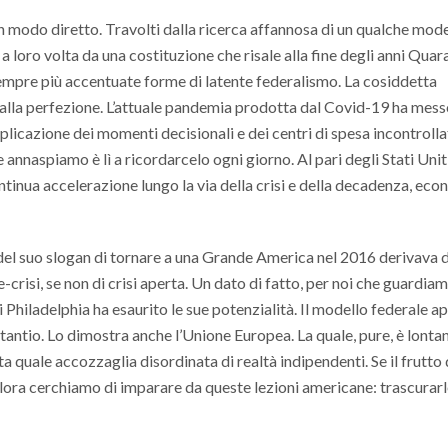
 in modo diretto. Travolti dalla ricerca affannosa di un qualche mod
a loro volta da una costituzione che risale alla fine degli anni Quar
sempre più accentuate forme di latente federalismo. La cosiddetta
 alla perfezione. L’attuale pandemia prodotta dal Covid-19 ha mess
licazione dei momenti decisionali e dei centri di spesa incontrolla
annaspiamo è lì a ricordarcelo ogni giorno. Al pari degli Stati Uniti
tinua accelerazione lungo la via della crisi e della decadenza, eco
del suo slogan di tornare a una Grande America nel 2016 derivava d
e-crisi, se non di crisi aperta. Un dato di fatto, per noi che guardia
Philadelphia ha esaurito le sue potenzialità. Il modello federale a
stantio. Lo dimostra anche l’Unione Europea. La quale, pure, è lonta
 quale accozzaglia disordinata di realtà indipendenti. Se il frutto 
allora cerchiamo di imparare da queste lezioni americane: trascurar