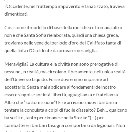
l’Occidente, nel frattempo impoverito e fanatizzato, li aveva
dimenticati.
Così come il modello di base della moschea ottomana altro
non è che Santa Sofia rielaborata, quindi una chiesa greca,
troviamo nelle vene del periodo d’oro del Califfato tanta di
quella linfa d’Occidente da provare meraviglia.
Meraviglia? La cultura e la civiltà non sono prerogative di
nessuno, in realtà, ma circolano, liberamente, nell’unica realtà
dell’Universo Liquido. Forse dovremmo imparare ad
accettarlo. Senza mai abdicare ai fondamenti del nostro
essere singoli e società: libertà, uguaglianza e fratellanza.
Altro che “sottomissione”! E se arrivano i nuovi barbari a
tentare la conquista a colpi di fucile d’assalto? Beh… qualcuno
ha scritto, tanto per rimanere nella Storia: “(…) per
combattere i barbari bisogna comportarsi da legionari. Non