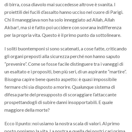
di birra, cosa diavolo mai succedesse altrove è svanita. I
proiettili dei fucili d’assalto hanno ucciso nel cuore di Parigi.
Chi li maneggiava non ha solo inneggiato ad Allah, Allah
Akbar!, ma si è fatto poi uccidere con sovrana indifferenza
per la propria vita. Questo è il primo punto da sottolineare.
I soliti buontemponi si sono scatenati, a cose fatte, criticando
gli organi preposti alla sicurezza perché non hanno saputo
“prevenire”. Come se fosse facile distinguere tra i vaneggi di
un esaltato e i propositi, ben più seri, di un aspirante “martire”.
Bisogna capire bene questo aspetto: è quasi impossibile
fermare chi sia disposto a morire. Qualunque sistema di
difesa parte del presupposto di scoraggiare l’attaccante
prospettandogli di subire danni insopportabili. E quale
maggiore della morte?
Ecco il punto: noi usiamo la nostra scala di valori. Al primo
posto poniamo la vita. La nostra e quella dei nostri cari prima