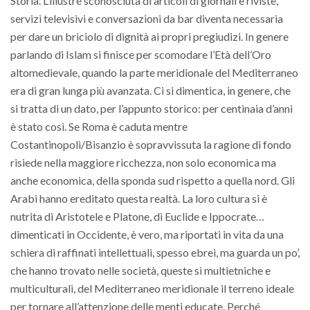
Storia. L’illustre sconosciuta di articoli di giornali e riviste,
servizi televisivi e conversazioni da bar diventa necessaria
per dare un briciolo di dignità ai propri pregiudizi. In genere
parlando di Islam si finisce per scomodare l’Età dell’Oro
altomedievale, quando la parte meridionale del Mediterraneo
era di gran lunga più avanzata. Ci si dimentica, in genere, che
si tratta di un dato, per l’appunto storico: per centinaia d’anni
è stato così. Se Roma è caduta mentre
Costantinopoli/Bisanzio è sopravvissuta la ragione di fondo
risiede nella maggiore ricchezza, non solo economica ma
anche economica, della sponda sud rispetto a quella nord. Gli
Arabi hanno ereditato questa realtà. La loro cultura si è
nutrita di Aristotele e Platone, di Euclide e Ippocrate…
dimenticati in Occidente, è vero, ma riportati in vita da una
schiera di raffinati intellettuali, spesso ebrei, ma guarda un po’,
che hanno trovato nelle società, queste sì multietniche e
multiculturali, del Mediterraneo meridionale il terreno ideale
per tornare all’attenzione delle menti educate. Perché