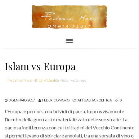
OMNIA FLUIT
Islam vs Europa
Federico Moro
>
Blog
>
Attualità
>
Islam vs Europa
3 GENNAIO 2017
FEDERICOMORO
ATTUALITÀ
,
POLITICA
0
L’Europa è percorsa da brividi di paura. Improvvisamente
l’incubo della guerra si è materializzato nelle sue strade. La
paciosa indifferenza con cui i cittadini del Vecchio Continente
si permettevano di sbirciare annoiati, tra una sorsata di vino o