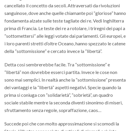
cancellato il concetto da secoli. Attraversati da rivoluzioni
sanguinose, dove anche quelle chiamante poi “gloriose” hanno
fondamenta alzate sulle teste tagliate dei re. Vedi Inghilterra
prima di Francia. Le teste dei re a rotolare, i triregni dei papi a
“sottomettersi” alle leggi votate dai parlamenti. Gli europei, e
i loro parenti stretti d’oltre Oceano, hanno spezzato le catene
della “sottomissione” e cercato invece la “libertà”.
Detta così sembrerebbe facile. Tra “sottomissione” e
“libertà” non dovrebbe esserci partita. Invece le cose non
sono mai semplici. In realtà anche la “sottomissione” presenta
dei vantaggi e la “libertà” aspetti negativi. Specie quando la
prima si coniuga con “solidarietà”, “sobrietà”, un quadro
sociale stabile mentre la seconda diventi sinonimo di miseri,
sfruttamento senza regole, sopraffazione, caos…
Succede poi che con molto approssimazione si scomodi la