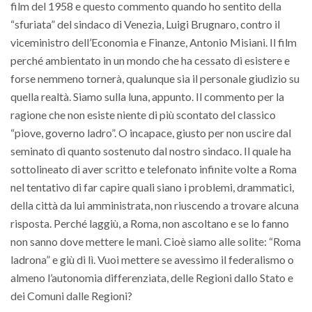
film del 1958 e questo commento quando ho sentito della
“sfuriata” del sindaco di Venezia, Luigi Brugnaro, contro il
viceministro dell’Economia e Finanze, Antonio Misiani. Il film
perché ambientato in un mondo che ha cessato di esistere e
forse nemmeno tornerà, qualunque sia il personale giudizio su
quella realtà. Siamo sulla luna, appunto. Il commento per la
ragione che non esiste niente di più scontato del classico
“piove, governo ladro”. O incapace, giusto per non uscire dal
seminato di quanto sostenuto dal nostro sindaco. Il quale ha
sottolineato di aver scritto e telefonato infinite volte a Roma
nel tentativo di far capire quali siano i problemi, drammatici,
della città da lui amministrata, non riuscendo a trovare alcuna
risposta. Perché laggiù, a Roma, non ascoltano e se lo fanno
non sanno dove mettere le mani. Cioè siamo alle solite: “Roma
ladrona” e giù di lì. Vuoi mettere se avessimo il federalismo o
almeno l’autonomia differenziata, delle Regioni dallo Stato e
dei Comuni dalle Regioni?