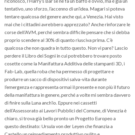
riconosco, l’Harry’s Bar se ne fa un baffo è ovvio, ma è già un
tentativo, uno sforzo, l’accenno di un’idea. Magari si poteva
tentare qualcosa del genere anche qui, a Venezia. Hai visto
mai che i cittadini avrebbero apprezzato? Anche rinforzare le
corse dell’AVM, perché sembra difficile pensare che si debba
proprio scendere al 30% di quanto riusciva prima. C’è
qualcosa che non quadra in tutto questo. Non vi pare? Lascio
perdere il Libro dei Sogni in cui potrebbero trovare posto
cosette come la Manifattura Additiva delle stampanti 3D, i
Fab-Lab, quella roba che ha permesso di progettare e
produrre un sacco di dispositivi salva-vita durante
l’emergenza e rappresenta ormai il presente e non più il futuro
della manifattura in genere, perché a volte mi sembra davvero
di finire sulla Luna anch’io. Eppure nei cassetti
dell’Assessorato ai Lavori Pubblici del Comune, di Venezia è
chiaro, si trova già bello pronto un Progetto Europeo a
questo destinato: Ursula von der Leyen che finanzia a
Castello un reinsediamento produttivo pulito e