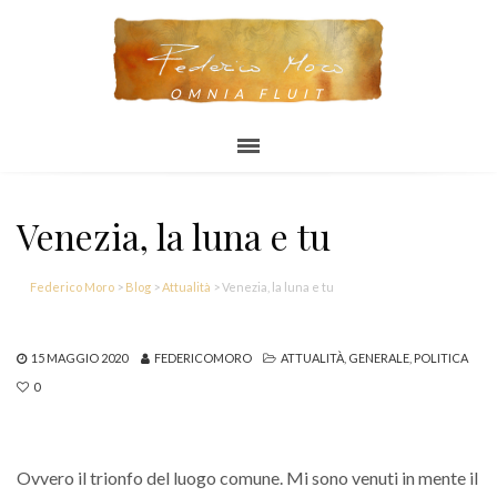
OMNIA FLUIT
Venezia, la luna e tu
Federico Moro
>
Blog
>
Attualità
>
Venezia, la luna e tu
15 MAGGIO 2020
FEDERICOMORO
ATTUALITÀ
,
GENERALE
,
POLITICA
0
Ovvero il trionfo del luogo comune. Mi sono venuti in mente il