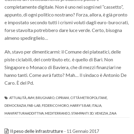
completamente digitale. Non è uno nei sogni nel “cassetto”,
appunto, di ogni politico nostrano? Forza, allora, è già pronto
e impostato secondo tutti i crismi voluti dagli euro-burocrati,
forse stavolta potrebbero dare luce verde. Certo, bisogna
almeno spedirglielo…
Ah, stavo per dimenticarmi: il Comune dei plateatici, delle
piste ciclabili, del contributo etc. è quello di Bari. Non
Singapore o Monaco di Baviera, che di mezzi finanziari ne
hanno tanti. Come avrà fatto? Mah… Il sindaco è Antonio De
Caro. È del Pd.
ATTUALITÀ
,
AVM
,
BRUGNARO
,
CIPRIANI
,
CITTÀ METROPOLITANE
,
DEMOCRAZIA
,
FAB-LAB
,
FEDERICO MORO
,
HARRY'S BAR
,
ITALIA
,
MANIFATTURAADDITTIVA
,
MEDITERRANEO
,
STAMPANTI 3D
,
VENEZIA
,
ZAIA
Il peso delle infrastrutture
- 11 Gennaio 2017