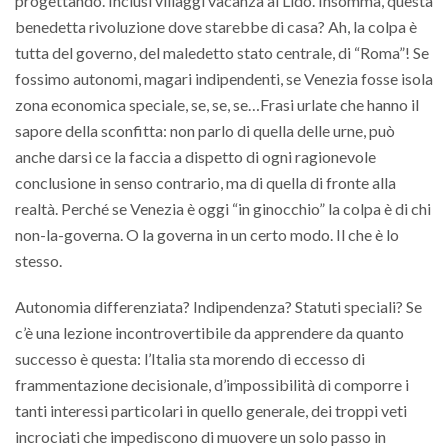
progettando. Inclusi villaggi vacanza al Lido. Insomma, questa
benedetta rivoluzione dove starebbe di casa? Ah, la colpa è
tutta del governo, del maledetto stato centrale, di “Roma”! Se
fossimo autonomi, magari indipendenti, se Venezia fosse isola
zona economica speciale, se, se, se…Frasi urlate che hanno il
sapore della sconfitta: non parlo di quella delle urne, può
anche darsi ce la faccia a dispetto di ogni ragionevole
conclusione in senso contrario, ma di quella di fronte alla
realtà. Perché se Venezia è oggi “in ginocchio” la colpa è di chi
non-la-governa. O la governa in un certo modo. Il che è lo
stesso.
Autonomia differenziata? Indipendenza? Statuti speciali? Se
c’è una lezione incontrovertibile da apprendere da quanto
successo è questa: l’Italia sta morendo di eccesso di
frammentazione decisionale, d’impossibilità di comporre i
tanti interessi particolari in quello generale, dei troppi veti
incrociati che impediscono di muovere un solo passo in