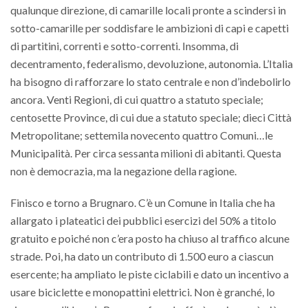
qualunque direzione, di camarille locali pronte a scindersi in
sotto-camarille per soddisfare le ambizioni di capi e capetti
di partitini, correnti e sotto-correnti. Insomma, di
decentramento, federalismo, devoluzione, autonomia. L’Italia
ha bisogno di rafforzare lo stato centrale e non d’indebolirlo
ancora. Venti Regioni, di cui quattro a statuto speciale;
centosette Province, di cui due a statuto speciale; dieci Città
Metropolitane; settemila novecento quattro Comuni…le
Municipalità. Per circa sessanta milioni di abitanti. Questa
non è democrazia, ma la negazione della ragione.
Finisco e torno a Brugnaro. C’è un Comune in Italia che ha
allargato i plateatici dei pubblici esercizi del 50% a titolo
gratuito e poiché non c’era posto ha chiuso al traffico alcune
strade. Poi, ha dato un contributo di 1.500 euro a ciascun
esercente; ha ampliato le piste ciclabili e dato un incentivo a
usare biciclette e monopattini elettrici. Non è granché, lo