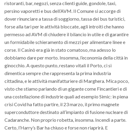
ristoranti, bar, negozi, senza clienti guide, gondole, taxi,
persino vaporetti e bus dell’AVM. Il Comune si accorge di
dover rinunciare a tassa di soggiorno, tassa dei bus turistici,
forse alla tari per le attività bloccate, agli introiti che hanno
permesso ad AVM di chiudere il bilancio in utile e di garantire
un formidabile schieramento di mezzi per alimentare linee e
corse. Il Casinò era già in stato comatoso, ma adesso lo
dobbiamo dare per morto. Insomma, l’economia della città in
ginocchio. A questo punto, restano vitali il Porto, ci si
dimentica sempre che rappresenta la prima industria
cittadina, e le attività manifatturiere di Marghera. Mica poco,
visto che stiamo parlando di un gigante come Fincantieri e di
una costellazione di industrie quali ad esempio Simic: in piena
crisi Covid ha fatto partire, il 23 marzo, il primo magnete
superconduttore destinato all’impianto di fusione nucleare di
Cadaranche. Non proprio robetta, insomma. Incendi a parte.
Certo, l’Harry’s Bar ha chiuso e forse non riaprirà. E