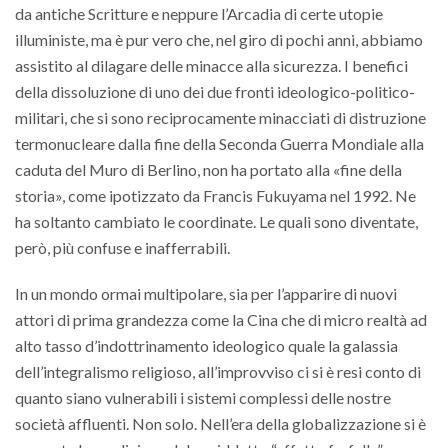
da antiche Scritture e neppure l’Arcadia di certe utopie
illuministe, ma è pur vero che, nel giro di pochi anni, abbiamo
assistito al dilagare delle minacce alla sicurezza. I benefici
della dissoluzione di uno dei due fronti ideologico-politico-
militari, che si sono reciprocamente minacciati di distruzione
termonucleare dalla fine della Seconda Guerra Mondiale alla
caduta del Muro di Berlino, non ha portato alla «fine della
storia», come ipotizzato da Francis Fukuyama nel 1992. Ne
ha soltanto cambiato le coordinate. Le quali sono diventate,
però, più confuse e inafferrabili.
In un mondo ormai multipolare, sia per l’apparire di nuovi
attori di prima grandezza come la Cina che di micro realtà ad
alto tasso d’indottrinamento ideologico quale la galassia
dell’integralismo religioso, all’improvviso ci si è resi conto di
quanto siano vulnerabili i sistemi complessi delle nostre
società affluenti. Non solo. Nell’era della globalizzazione si è