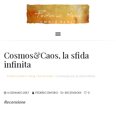
OMNIA FLUIT
Cosmos&Caos, la sfida
infinita
Federico Moro
>
Blog
>
Recensioni
>
Cosmos&Caos, la sfida infinita
6 GENNAIO 2017
FEDERICOMORO
RECENSIONI
0
Recensione