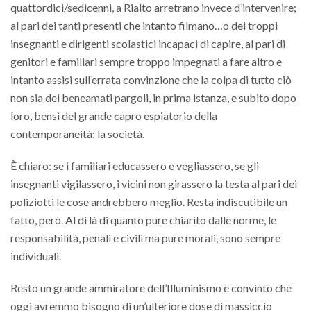
quattordici/sedicenni, a Rialto arretrano invece d’intervenire;
al pari dei tanti presenti che intanto filmano…o dei troppi
insegnanti e dirigenti scolastici incapaci di capire, al pari di
genitori e familiari sempre troppo impegnati a fare altro e
intanto assisi sull’errata convinzione che la colpa di tutto ciò
non sia dei beneamati pargoli, in prima istanza, e subito dopo
loro, bensì del grande capro espiatorio della
contemporaneità: la società.
È chiaro: se i familiari educassero e vegliassero, se gli
insegnanti vigilassero, i vicini non girassero la testa al pari dei
poliziotti le cose andrebbero meglio. Resta indiscutibile un
fatto, però. Al di là di quanto pure chiarito dalle norme, le
responsabilità, penali e civili ma pure morali, sono sempre
individuali.
Resto un grande ammiratore dell’Illuminismo e convinto che
oggi avremmo bisogno di un’ulteriore dose di massiccio