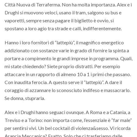
Città Nuova di Terraferma. Non ha molta importanza. Alex e i
Drughi si muovono veloci, usano il tram, salgono su bus e
vaporetti, sempre senza pagare il biglietto è ovvio, si
spostano a loro agio tra strade e calli, indifferentemente.
Hanno i loro fornitori di “lattepiù”, il magnifico energetico
addizionato con sostanze varie in grado di fornire la spinta a
portare a compimento le grandi imprese in programma. Quali,
mi state chiedendo? Siete proprio distratti. Per esempio
attaccare in un rapporto di almeno 10 a 1 i primi che passano.
Con inaudita ferocia. A questo serve il “lattepiù”. A dare il
coraggio di azzannare lo sconosciuto indifeso e massacrarlo.
Se donna, stuprarla.
Alex e i Drughi hanno seguaci ovunque. A Roma e a Catania, a
Treviso e a Torino: non importa come, l’essenziale è “far male”
per sentirsi vivi. Un bel cocktail di violenza&sesso. Vi ricorda
Arancia Meccanica? Esatto. Solo che ci trasferiamo dalle