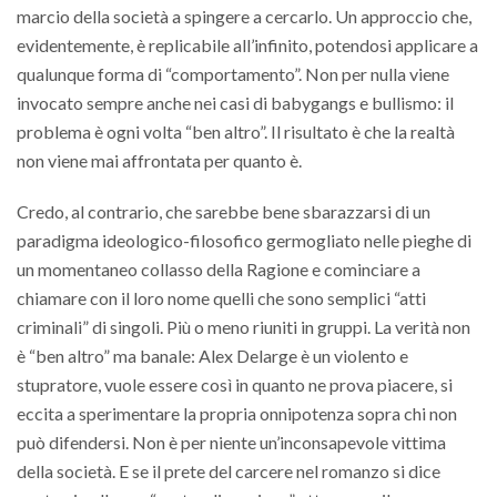
marcio della società a spingere a cercarlo. Un approccio che,
evidentemente, è replicabile all’infinito, potendosi applicare a
qualunque forma di “comportamento”. Non per nulla viene
invocato sempre anche nei casi di babygangs e bullismo: il
problema è ogni volta “ben altro”. Il risultato è che la realtà
non viene mai affrontata per quanto è.
Credo, al contrario, che sarebbe bene sbarazzarsi di un
paradigma ideologico-filosofico germogliato nelle pieghe di
un momentaneo collasso della Ragione e cominciare a
chiamare con il loro nome quelli che sono semplici “atti
criminali” di singoli. Più o meno riuniti in gruppi. La verità non
è “ben altro” ma banale: Alex Delarge è un violento e
stupratore, vuole essere così in quanto ne prova piacere, si
eccita a sperimentare la propria onnipotenza sopra chi non
può difendersi. Non è per niente un’inconsapevole vittima
della società. E se il prete del carcere nel romanzo si dice