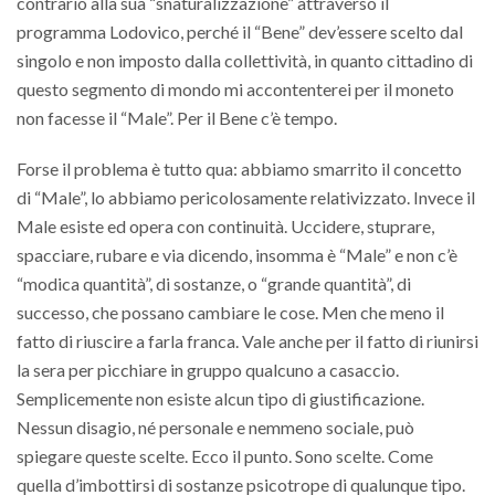
contrario alla sua “snaturalizzazione” attraverso il
programma Lodovico, perché il “Bene” dev’essere scelto dal
singolo e non imposto dalla collettività, in quanto cittadino di
questo segmento di mondo mi accontenterei per il moneto
non facesse il “Male”. Per il Bene c’è tempo.
Forse il problema è tutto qua: abbiamo smarrito il concetto
di “Male”, lo abbiamo pericolosamente relativizzato. Invece il
Male esiste ed opera con continuità. Uccidere, stuprare,
spacciare, rubare e via dicendo, insomma è “Male” e non c’è
“modica quantità”, di sostanze, o “grande quantità”, di
successo, che possano cambiare le cose. Men che meno il
fatto di riuscire a farla franca. Vale anche per il fatto di riunirsi
la sera per picchiare in gruppo qualcuno a casaccio.
Semplicemente non esiste alcun tipo di giustificazione.
Nessun disagio, né personale e nemmeno sociale, può
spiegare queste scelte. Ecco il punto. Sono scelte. Come
quella d’imbottirsi di sostanze psicotrope di qualunque tipo.