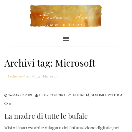
OMNIA FLUIT
Archivi tag: Microsoft
Federico Moro
>
Blog
>
Microsoft
16 MARZO 2019
FEDERICOMORO
ATTUALITÀ
,
GENERALE
,
POLITICA
0
La madre di tutte le bufale
Visto l’inarrestabile dilagare dell’infatuazione digitale, nel