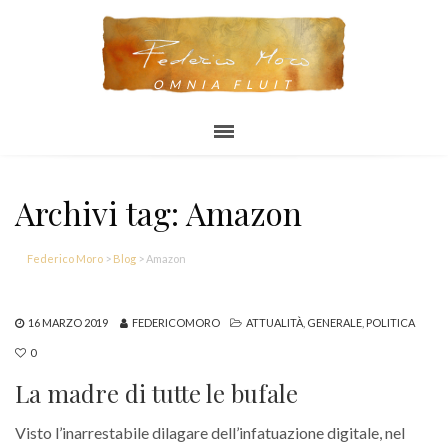
OMNIA FLUIT
Archivi tag: Amazon
Federico Moro
>
Blog
>
Amazon
16 MARZO 2019
FEDERICOMORO
ATTUALITÀ
,
GENERALE
,
POLITICA
0
La madre di tutte le bufale
Visto l’inarrestabile dilagare dell’infatuazione digitale, nel