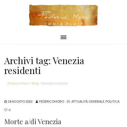
OMNIA FLUIT
Archivi tag: Venezia
residenti
Federico Moro
>
Blog
>
Venezia residenti
18 AGOSTO 2022
FEDERICOMORO
ATTUALITÀ
,
GENERALE
,
POLITICA
0
Morte a/di Venezia