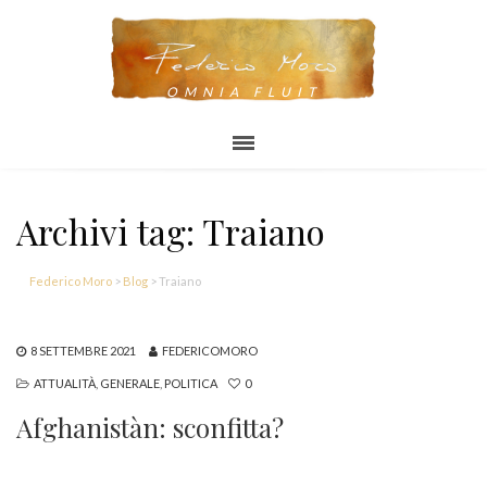
OMNIA FLUIT
Archivi tag: Traiano
Federico Moro
>
Blog
>
Traiano
8 SETTEMBRE 2021
FEDERICOMORO
ATTUALITÀ
,
GENERALE
,
POLITICA
0
Afghanistàn: sconfitta?