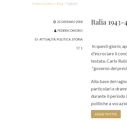
Federico Moro
>
Blog
>
Togliatti
Italia 1943
22 GENNAIO 2018
FEDERICOMORO
ATTUALITÀ
,
POLITICA
,
STORIA
In questi giorni, a
1
d’incrociare il con
testata, Carlo Rubi
“governo del presid
Alla base del ragi
particolari e dram
durante il periodo
politiche a vocazi
LEGGI TUTTO