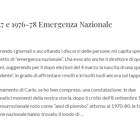
-47 e 1976-78 Emergenza Nazionale
prendo i giornali o ascoltando i discorsi delle persone, mi capita sp
cetto di “emergenza nazionale”. L’ha evocato anche il direttore di q
ni, suggerendo per il dopo elezioni del 4 marzo la nascita di una sp
ente”, in grado di affrontare i molti e irrisolti nodi ancora sul tapp
onamento di Carlo, se ho ben compreso, una constatazione: in due
matici momenti della nostra storia, dopo il crollo dell’8 settembre
 insurrezionale noto come “anni di piombo” attorno al 1970-80, le f
one nazionale hanno trovato il modo di …