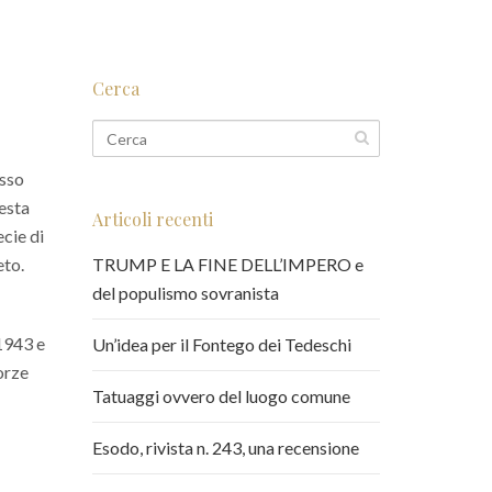
Cerca
esso
uesta
Articoli recenti
ecie di
eto.
TRUMP E LA FINE DELL’IMPERO e
del populismo sovranista
 1943 e
Un’idea per il Fontego dei Tedeschi
orze
Tatuaggi ovvero del luogo comune
Esodo, rivista n. 243, una recensione