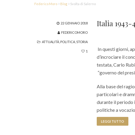
Federico Moro
>
Blog
>
Svolta di Salerno
Italia 1943
22 GENNAIO 2018
FEDERICOMORO
ATTUALITÀ
,
POLITICA
,
STORIA
In questi giorni, a
1
d’incrociare il con
testata, Carlo Rubi
“governo del presid
Alla base del ragi
particolari e dram
durante il periodo
politiche a vocazi
LEGGI TUTTO