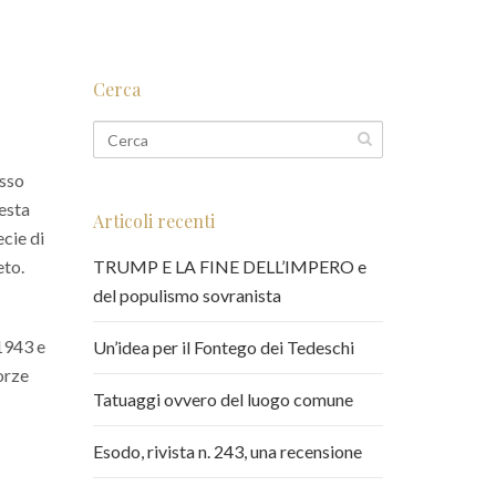
Cerca
esso
uesta
Articoli recenti
ecie di
eto.
TRUMP E LA FINE DELL’IMPERO e
del populismo sovranista
 1943 e
Un’idea per il Fontego dei Tedeschi
orze
Tatuaggi ovvero del luogo comune
Esodo, rivista n. 243, una recensione