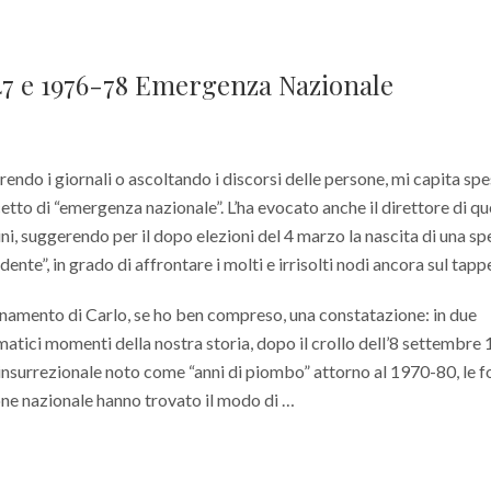
-47 e 1976-78 Emergenza Nazionale
prendo i giornali o ascoltando i discorsi delle persone, mi capita sp
cetto di “emergenza nazionale”. L’ha evocato anche il direttore di q
ni, suggerendo per il dopo elezioni del 4 marzo la nascita di una sp
ente”, in grado di affrontare i molti e irrisolti nodi ancora sul tapp
onamento di Carlo, se ho ben compreso, una constatazione: in due
matici momenti della nostra storia, dopo il crollo dell’8 settembre
 insurrezionale noto come “anni di piombo” attorno al 1970-80, le f
one nazionale hanno trovato il modo di …