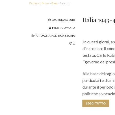
Federico Moro
>
Blog
>
Salerno
Italia 1943
22 GENNAIO 2018
FEDERICOMORO
ATTUALITÀ
,
POLITICA
,
STORIA
In questi giorni, a
1
d’incrociare il con
testata, Carlo Rubi
“governo del presid
Alla base del ragi
particolari e dram
durante il periodo
politiche a vocazi
LEGGI TUTTO