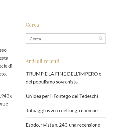
Cerca
esso
uesta
Articoli recenti
ecie di
eto.
TRUMP E LA FINE DELL’IMPERO e
del populismo sovranista
 1943 e
Un’idea per il Fontego dei Tedeschi
orze
Tatuaggi ovvero del luogo comune
Esodo, rivista n. 243, una recensione