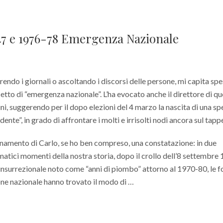
-47 e 1976-78 Emergenza Nazionale
prendo i giornali o ascoltando i discorsi delle persone, mi capita sp
cetto di “emergenza nazionale”. L’ha evocato anche il direttore di q
ni, suggerendo per il dopo elezioni del 4 marzo la nascita di una sp
ente”, in grado di affrontare i molti e irrisolti nodi ancora sul tapp
onamento di Carlo, se ho ben compreso, una constatazione: in due
matici momenti della nostra storia, dopo il crollo dell’8 settembre
 insurrezionale noto come “anni di piombo” attorno al 1970-80, le f
one nazionale hanno trovato il modo di …