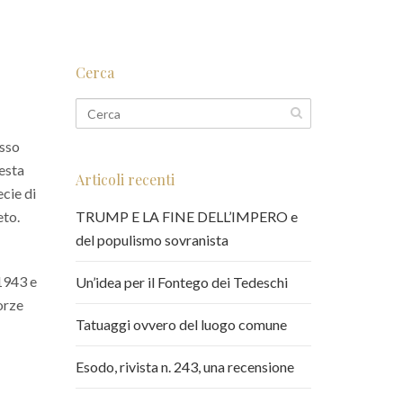
Cerca
esso
uesta
Articoli recenti
ecie di
eto.
TRUMP E LA FINE DELL’IMPERO e
del populismo sovranista
 1943 e
Un’idea per il Fontego dei Tedeschi
orze
Tatuaggi ovvero del luogo comune
Esodo, rivista n. 243, una recensione