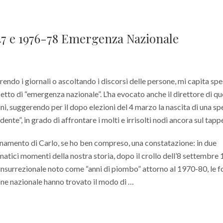
-47 e 1976-78 Emergenza Nazionale
prendo i giornali o ascoltando i discorsi delle persone, mi capita sp
cetto di “emergenza nazionale”. L’ha evocato anche il direttore di q
ni, suggerendo per il dopo elezioni del 4 marzo la nascita di una sp
ente”, in grado di affrontare i molti e irrisolti nodi ancora sul tapp
onamento di Carlo, se ho ben compreso, una constatazione: in due
matici momenti della nostra storia, dopo il crollo dell’8 settembre
 insurrezionale noto come “anni di piombo” attorno al 1970-80, le f
one nazionale hanno trovato il modo di …