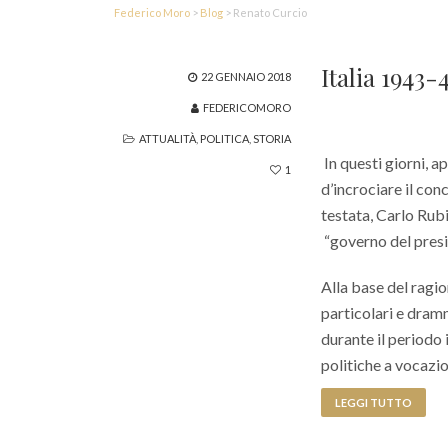
Federico Moro
>
Blog
>
Renato Curcio
Italia 1943
22 GENNAIO 2018
FEDERICOMORO
ATTUALITÀ
,
POLITICA
,
STORIA
In questi giorni, a
1
d’incrociare il con
testata, Carlo Rubi
“governo del presid
Alla base del ragi
particolari e dram
durante il periodo
politiche a vocazi
LEGGI TUTTO