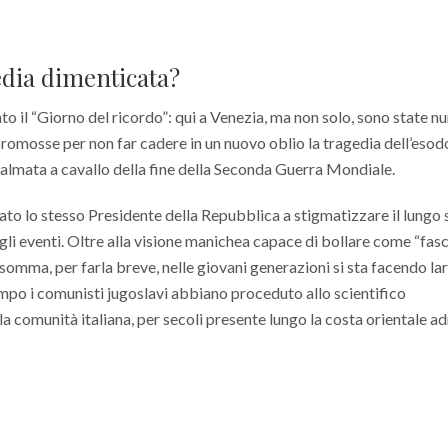
edia dimenticata?
ato il “Giorno del ricordo”: qui a Venezia, ma non solo, sono state 
promosse per non far cadere in un nuovo oblio la tragedia dell’esod
dalmata a cavallo della fine della Seconda Guerra Mondiale.
ato lo stesso Presidente della Repubblica a stigmatizzare il lungo 
li eventi. Oltre alla visione manichea capace di bollare come “fasci
Insomma, per farla breve, nelle giovani generazioni si sta facendo la
empo i comunisti jugoslavi abbiano proceduto allo scientifico
 comunità italiana, per secoli presente lungo la costa orientale ad