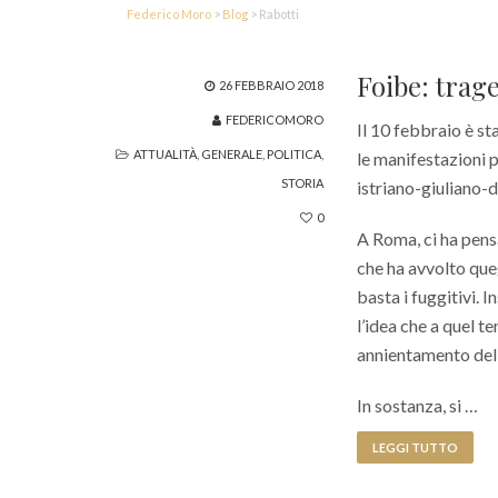
Federico Moro
>
Blog
>
Rabotti
Foibe: trag
26 FEBBRAIO 2018
FEDERICOMORO
Il 10 febbraio è st
ATTUALITÀ
,
GENERALE
,
POLITICA
,
le manifestazioni 
STORIA
istriano-giuliano-
0
A Roma, ci ha pens
che ha avvolto queg
basta i fuggitivi. 
l’idea che a quel t
annientamento della
In sostanza, si …
LEGGI TUTTO