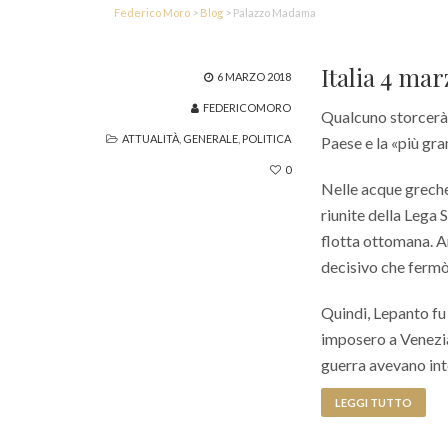
Federico Moro
>
Blog
>
Palazzo Madama
Italia 4 ma
6 MARZO 2018
FEDERICOMORO
Qualcuno storcerà 
ATTUALITÀ
,
GENERALE
,
POLITICA
Paese e la «più gr
0
Nelle acque greche
riunite della Lega 
flotta ottomana. A
decisivo che fermò
Quindi, Lepanto fu 
imposero a Venezia 
guerra avevano int
LEGGI TUTTO