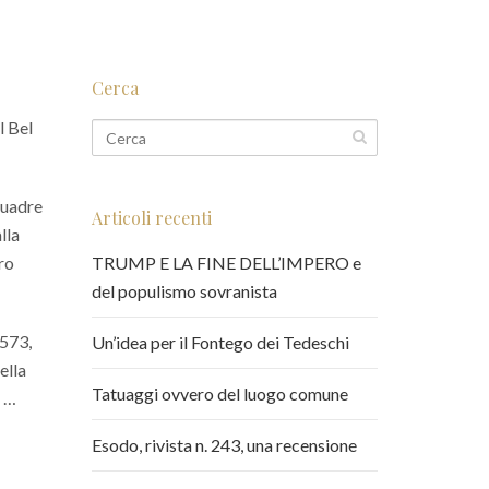
Cerca
l Bel
quadre
Articoli recenti
lla
ro
TRUMP E LA FINE DELL’IMPERO e
del populismo sovranista
1573,
Un’idea per il Fontego dei Tedeschi
ella
Tatuaggi ovvero del luogo comune
ò …
Esodo, rivista n. 243, una recensione