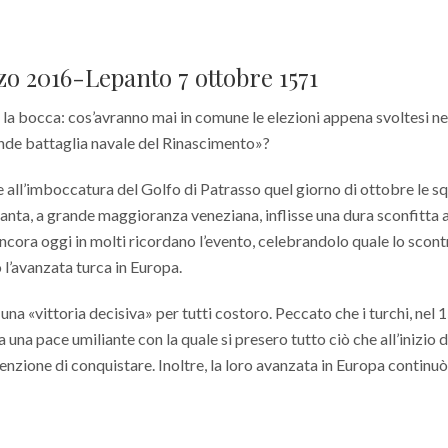
rzo 2016-Lepanto 7 ottobre 1571
la bocca: cos’avranno mai in comune le elezioni appena svoltesi ne
ande battaglia navale del Rinascimento»?
 all’imboccatura del Golfo di Patrasso quel giorno di ottobre le s
Santa, a grande maggioranza veneziana, inflisse una dura sconfitta a
ncora oggi in molti ricordano l’evento, celebrandolo quale lo scont
 l’avanzata turca in Europa.
una «vittoria decisiva» per tutti costoro. Peccato che i turchi, nel 
una pace umiliante con la quale si presero tutto ciò che all’inizio d
enzione di conquistare. Inoltre, la loro avanzata in Europa continu