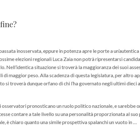
 fine?
 passata inosservata, eppure in potenza apre le porte a un’autentica
rossime elezioni regionali Luca Zaia non potrà ripresentarsi candid
o. Nell’identica situazione si troverà la maggioranza dei suoi asses
uelli di maggior peso. Alla scadenza di questa legislatura, per altro 
to si troverà dunque orfano di chi l’ha governato negli ultimi dieci a
li osservatori pronosticano un ruolo politico nazionale, e sarebbe o
tesse contare a tale livello su una personalità proporzionata al suo
e, è chiaro quanto una simile prospettiva spalanchi un vuoto in …