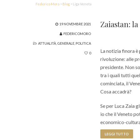
Federico Moro
>
Blog
>
Liga Veneta
Zaiastan: la
19 NOVEMBRE 2021
FEDERICOMORO
ATTUALITÀ
,
GENERALE
,
POLITICA
La notizia finora è
0
rivoluzione: alle p
presidente. Non sol
tra i quali tutti q
cominciata, il Vene
Cosa accadrà?
Se per Luca Zaia g
io che il Veneto po
economico-cultural
LEGGI TUTTO