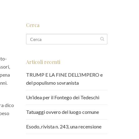
Cerca
ato-
Articoli recenti
sori,
appena
TRUMP E LA FINE DELL’IMPERO e
nni.
del populismo sovranista
Un’idea per il Fontego dei Tedeschi
ra dico
Tatuaggi ovvero del luogo comune
 peso
Esodo, rivista n. 243, una recensione