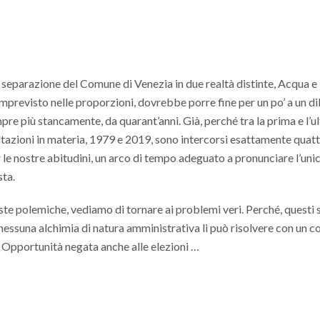
 separazione del Comune di Venezia in due realtà distinte, Acqua e 
o, imprevisto nelle proporzioni, dovrebbe porre fine per un po’ a un d
mpre più stancamente, da quarant’anni. Già, perché tra la prima e l’u
ltazioni in materia, 1979 e 2019, sono intercorsi esattamente quat
 le nostre abitudini, un arco di tempo adeguato a pronunciare l’uni
sta.
ste polemiche, vediamo di tornare ai problemi veri. Perché, questi
 nessuna alchimia di natura amministrativa li può risolvere con un c
Opportunità negata anche alle elezioni …