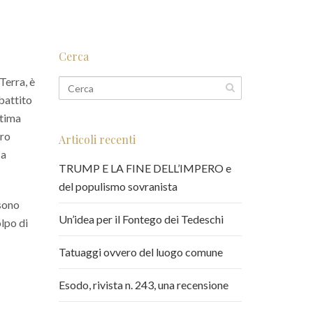
Cerca
Terra, è
ibattito
ltima
tro
Articoli recenti
ca
TRUMP E LA FINE DELL’IMPERO e
del populismo sovranista
 sono
Un’idea per il Fontego dei Tedeschi
olpo di
Tatuaggi ovvero del luogo comune
Esodo, rivista n. 243, una recensione