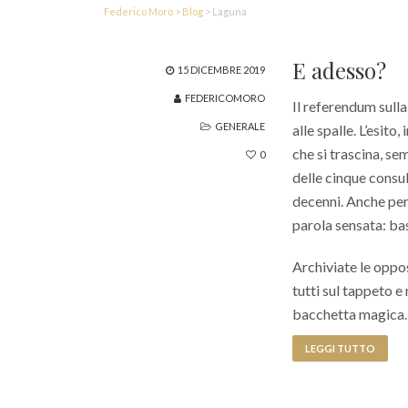
Federico Moro
>
Blog
>
Laguna
E adesso?
15 DICEMBRE 2019
FEDERICOMORO
Il referendum sulla
GENERALE
alle spalle. L’esit
che si trascina, se
0
delle cinque consu
decenni. Anche per
parola sensata: ba
Archiviate le oppo
tutti sul tappeto e
bacchetta magica. 
LEGGI TUTTO