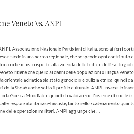
one Veneto Vs. ANPI
PI, Associazione Nazionale Partigiani d’Italia, sono ai ferri corti
tesa risiede in una norma regionale, che sospende ogni contributo a
rino riduzionisti rispetto alla vicenda delle foibe e dell’esodo giul
eneto ritiene che quello ai danni delle popolazioni di lingua veneto
da orientale adriatica sia stato genocidio e pulizia etnica, quindi da
ri della Shoah anche sotto il profilo culturale. ANPI, invece, lo inser
onda Guerra Mondiale e quindi da valutare nell’insieme di quelle tr
dalle responsabilità nazi-fasciste, tanto nello scatenamento quanto
ne delle operazioni militari. ANPI aggiunge che …