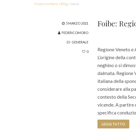
Federico Moro
>
Blog
>
Istria
Foibe: Regi
5 MARZO 2021
FEDERICOMORO
GENERALE
Regione Veneto e AN
0
L’origine della con
neghino o si dimost
dalmata. Regione V
italiana della spon
considerare alla pa
contesto della Sec
vicende. A partire 
specifica conduzio
LEGGI TUTTO