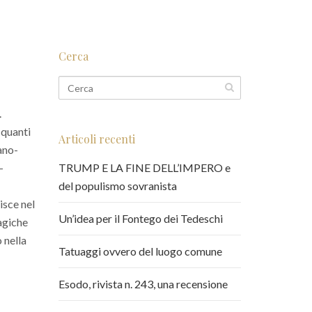
Cerca
.
 quanti
Articoli recenti
iano-
-
TRUMP E LA FINE DELL’IMPERO e
del populismo sovranista
isce nel
Un’idea per il Fontego dei Tedeschi
agiche
 nella
Tatuaggi ovvero del luogo comune
Esodo, rivista n. 243, una recensione