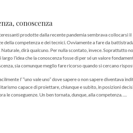
ienza, conoscenza
interessanti prodotte dalla recente pandemia sembrava collocarsi il
orze della competenza e dei tecnici. Ovviamente a fare da battistra
ri. Naturale, dirà qualcuno. Per nulla scontato, invece. Soprattutto no
i largo l’idea che la conoscenza fosse di per sé un valore fondamen
oscenza, sia comunque meglio fare ricorso quando si cercano rispos
acilmente l’ “uno vale uno” dove sapere o non sapere diventava indi
itarismo capace di proiettare, chiunque e subito, in posizioni decisi
ra le conseguenze. Un ben tornata, dunque, alla competenza. …