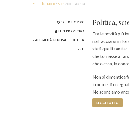
Federico Moro
>
Blog
>
conoscenza
Politica, sc
8 GIUGNO 2020
FEDERICOMORO
Tra le novità più 
ATTUALITÀ
,
GENERALE
,
POLITICA
riaffacciarsi in f
stati quelli sanita
0
che tornasse a fars
che a essa, la con
Non si dimentica f
in nome di un egual
Ne scontiamo anco
LEGGI TUTTO