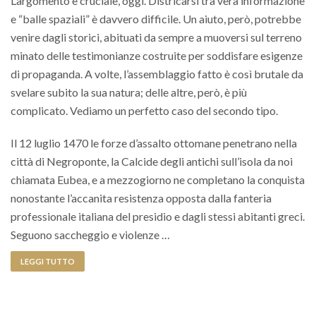
L’argomento è cruciale, oggi. Districarsi tra vera informazione
e “balle spaziali” è davvero difficile. Un aiuto, però, potrebbe
venire dagli storici, abituati da sempre a muoversi sul terreno
minato delle testimonianze costruite per soddisfare esigenze
di propaganda. A volte, l’assemblaggio fatto è così brutale da
svelare subito la sua natura; delle altre, però, è più
complicato. Vediamo un perfetto caso del secondo tipo.
Il 12 luglio 1470 le forze d’assalto ottomane penetrano nella
città di Negroponte, la Calcide degli antichi sull’isola da noi
chiamata Eubea, e a mezzogiorno ne completano la conquista
nonostante l’accanita resistenza opposta dalla fanteria
professionale italiana del presidio e dagli stessi abitanti greci.
Seguono saccheggio e violenze …
LEGGI TUTTO