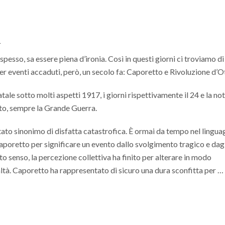
i
 spesso, sa essere piena d’ironia. Così in questi giorni ci troviamo d
per eventi accaduti, però, un secolo fa: Caporetto e Rivoluzione d’O
 fatale sotto molti aspetti 1917, i giorni rispettivamente il 24 e la nott
esto, sempre la Grande Guerra.
ato sinonimo di disfatta catastrofica. È ormai da tempo nel lingua
poretto per significare un evento dallo svolgimento tragico e dagli
to senso, la percezione collettiva ha finito per alterare in modo
altà. Caporetto ha rappresentato di sicuro una dura sconfitta per …