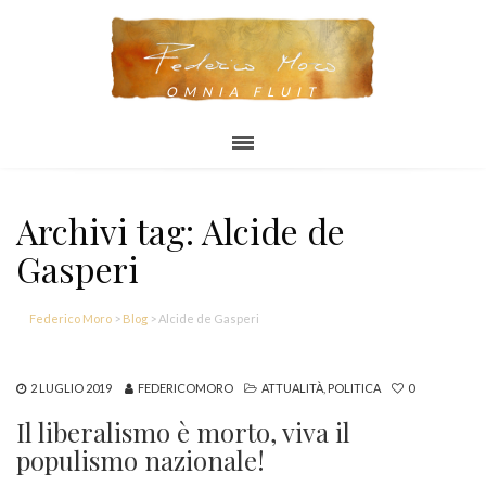
OMNIA FLUIT
Archivi tag: Alcide de
Gasperi
Federico Moro
>
Blog
>
Alcide de Gasperi
2 LUGLIO 2019
FEDERICOMORO
ATTUALITÀ
,
POLITICA
0
Il liberalismo è morto, viva il
populismo nazionale!