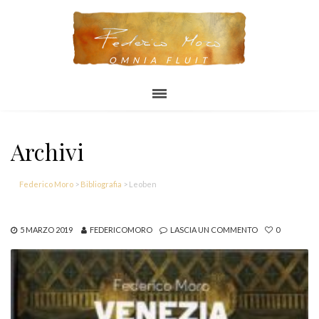
OMNIA FLUIT
Archivi
Federico Moro
>
Bibliografia
>
Leoben
5 MARZO 2019
FEDERICOMORO
LASCIA UN COMMENTO
0