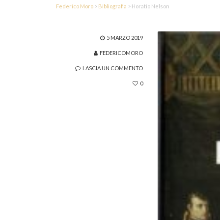
Federico Moro
>
Bibliografia
>
Horatio Nelson
5 MARZO 2019
FEDERICOMORO
LASCIA UN COMMENTO
0