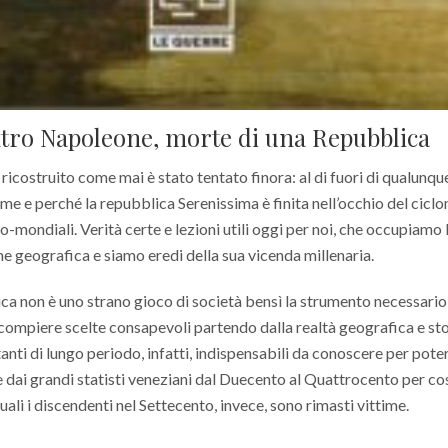
tro Napoleone, morte di una Repubblica
ricostruito come mai è stato tentato finora: al di fuori di qualunqu
ome e perché la repubblica Serenissima è finita nell’occhio del ciclo
ro-mondiali. Verità certe e lezioni utili oggi per noi, che occupiamo 
 geografica e siamo eredi della sua vicenda millenaria.
ica non è uno strano gioco di società bensì la strumento necessario
e compiere scelte consapevoli partendo dalla realtà geografica e sto
anti di lungo periodo, infatti, indispensabili da conoscere per poter
 dai grandi statisti veneziani dal Duecento al Quattrocento per co
uali i discendenti nel Settecento, invece, sono rimasti vittime.