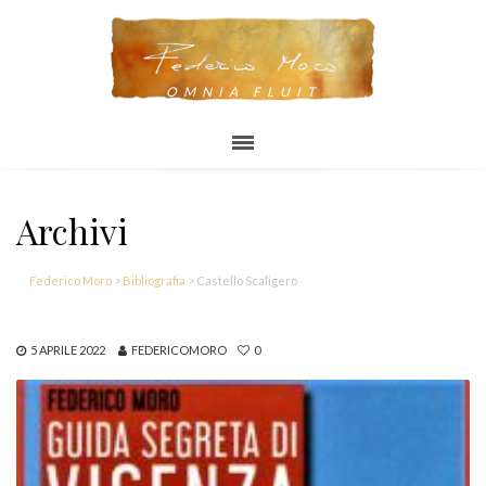
OMNIA FLUIT
Archivi
Federico Moro
>
Bibliografia
>
Castello Scaligero
5 APRILE 2022
FEDERICOMORO
0