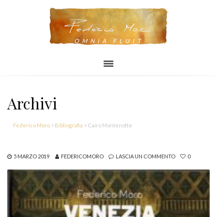
OMNIA FLUIT
Archivi
Federico Moro
>
Bibliografia
>
Cairo Montenotte
5 MARZO 2019
FEDERICOMORO
LASCIA UN COMMENTO
0