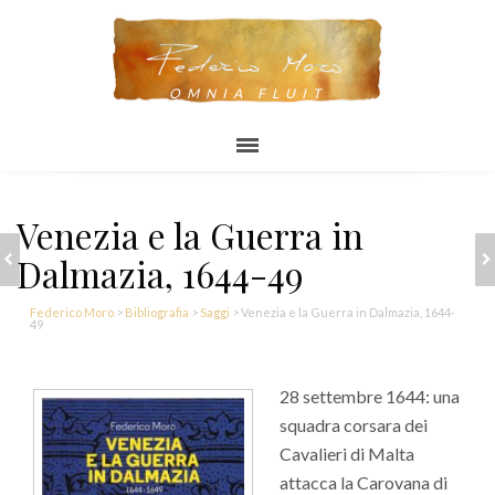
OMNIA FLUIT
Venezia e la Guerra in
VENEZIA
VENEZIA ALLA
Dalmazia, 1644-49
NEUTRALE, LA
CONQUISTA DI UN
FATALE
IMPERO,
ILLUSIONE
COSTANTINOPOLI
1202-04
Federico Moro
>
Bibliografia
>
Saggi
>
Venezia e la Guerra in Dalmazia, 1644-
49
28 settembre 1644: una
squadra corsara dei
Cavalieri di Malta
attacca la Carovana di