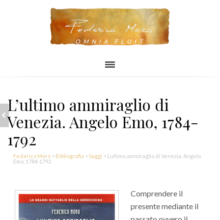
OMNIA FLUIT
L’ultimo ammiraglio di
VENEZIA E
Venezia. Angelo Emo, 1784-
L’ASSEDIO SENZA
FINE, L’EPOPEA DI
CANDIA, 1646-
1792
1669
Federico Moro
>
Bibliografia
>
Saggi
>
L’ultimo ammiraglio di Venezia. Angelo
Emo, 1784-1792
Comprendere il
presente mediante il
passato ovvero il